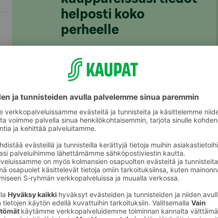
helposti koko
perheelle
S-ostoslista-sovelluksesta löydät nyt
kaikki S-ryhmän myymälät, niiden
valikoimat ja tuotteiden hinnat. Voit
rakentaa ostoslistan kätevästi
sovelluksessa ja jakaa sen
perheenjäsenille täydennettäväksi.
S-kaupat-ruokaverkkokaupassa voit
tehdä ostoslistasi
täällä
ja tilata ruoat
kotiin tai noutopisteelle.
Lataa S-ostoslista-sovellus