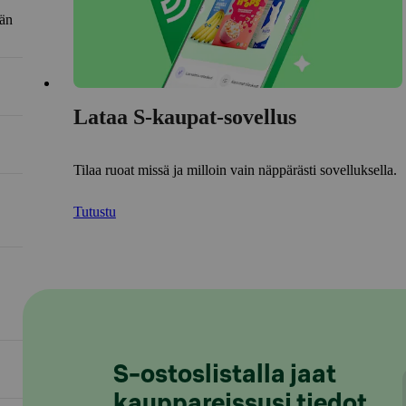
län
Lataa S-kaupat-sovellus
Tilaa ruoat missä ja milloin vain näppärästi sovelluksella.
Tutustu
S-ostoslistalla jaat
kauppareissusi tiedot