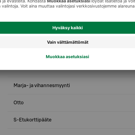
Palvelut
Ekopiste - Kartonkipakkaukset
Ekopiste - Metalli
Käteistä kassalta S-Etukortilla
Marja- ja vihannesmyynti
Otto
S-Etukorttipääte