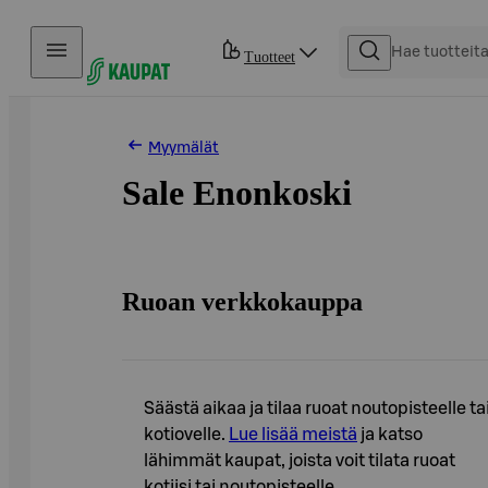
Hyppää sisältöön
Tuotteet
Myymälät
Sale Enonkoski
Ruoan verkkokauppa
Säästä aikaa ja tilaa ruoat noutopisteelle ta
kotiovelle.
Lue lisää meistä
ja katso
lähimmät kaupat, joista voit tilata ruoat
kotiisi tai noutopisteelle.