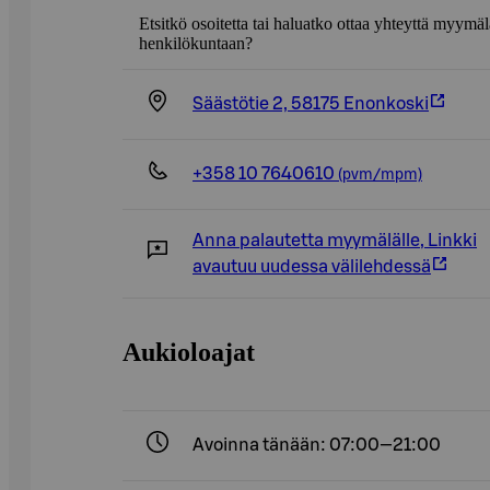
Etsitkö osoitetta tai haluatko ottaa yhteyttä myymä
henkilökuntaan?
Säästötie 2, 58175 Enonkoski
+358 10 7640610
(pvm/mpm)
Anna palautetta myymälälle
,
Linkki
avautuu uudessa välilehdessä
Aukioloajat
Avoinna tänään: 07:00—21:00