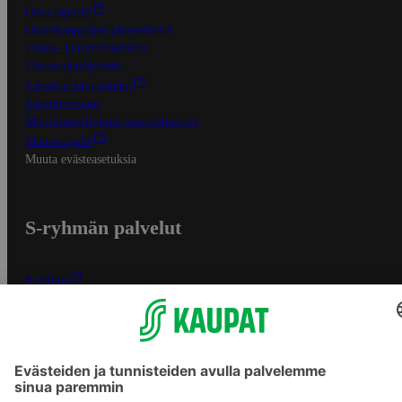
Oiva-raportit
Osuuskauppojen yhteystiedot
Tilaus- ja toimitusehdot
Tietosuojakäytäntö
Palvelun käyttöehdot
Saavutettavuus
Mobiilisovelluksen saavutettavuus
Mainostajalle
Muuta evästeasetuksia
S-ryhmän palvelut
S-ryhmä
Asiakasomistajuus
Yhteishyvä Ruoka -sovellus
S-ostoslista -sovellus
Prisma.fi
Sokos.fi
S-Pankki