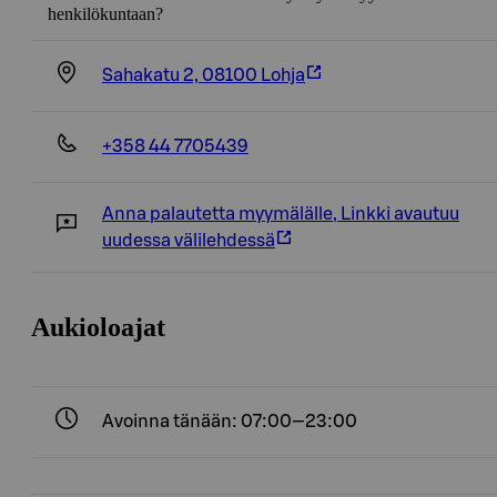
henkilökuntaan?
Sahakatu 2, 08100 Lohja
+358 44 7705439
Anna palautetta myymälälle
,
Linkki avautuu
uudessa välilehdessä
Aukioloajat
Avoinna tänään: 07:00—23:00