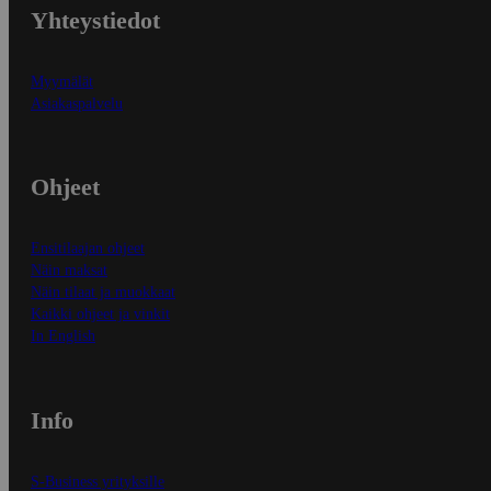
Yhteystiedot
Myymälät
Asiakaspalvelu
Ohjeet
Ensitilaajan ohjeet
Näin maksat
Näin tilaat ja muokkaat
Kaikki ohjeet ja vinkit
In English
Info
S-Business yrityksille