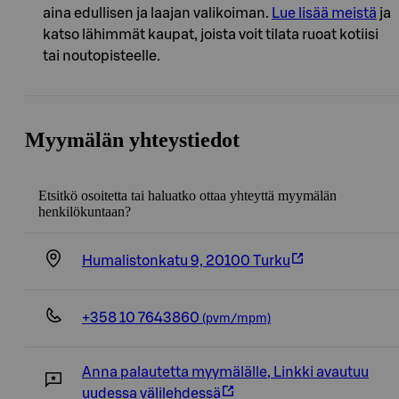
aina edullisen ja laajan valikoiman.
Lue lisää meistä
ja
katso lähimmät kaupat, joista voit tilata ruoat kotiisi
tai noutopisteelle.
Myymälän yhteystiedot
Etsitkö osoitetta tai haluatko ottaa yhteyttä myymälän
henkilökuntaan?
Humalistonkatu 9, 20100 Turku
+358 10 7643860
(pvm/mpm)
Anna palautetta myymälälle
,
Linkki avautuu
uudessa välilehdessä