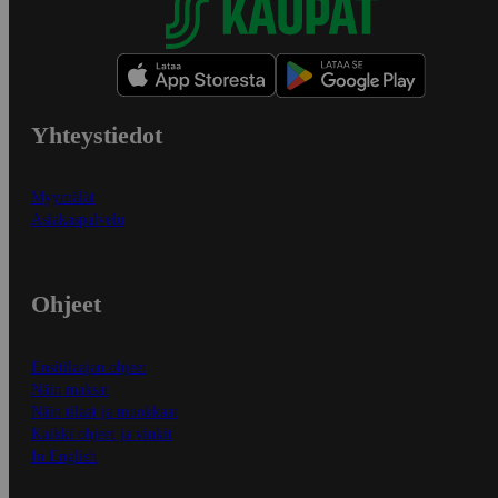
Yhteystiedot
Myymälät
Asiakaspalvelu
Ohjeet
Ensitilaajan ohjeet
Näin maksat
Näin tilaat ja muokkaat
Kaikki ohjeet ja vinkit
In English