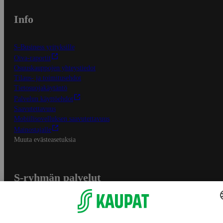
Info
S-Business yrityksille
Oiva-raportit
Osuuskauppojen yhteystiedot
Tilaus- ja toimitusehdot
Tietosuojakäytäntö
Palvelun käyttöehdot
Saavutettavuus
Mobiilisovelluksen saavutettavuus
Mainostajalle
Muuta evästeasetuksia
S-ryhmän palvelut
S-ryhmä
Asiakasomistajuus