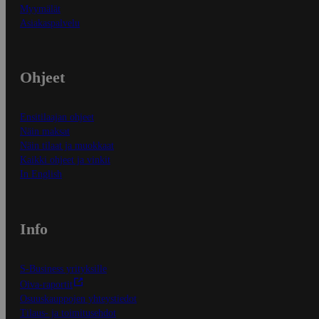
Myymälät
Asiakaspalvelu
Ohjeet
Ensitilaajan ohjeet
Näin maksat
Näin tilaat ja muokkaat
Kaikki ohjeet ja vinkit
In English
Info
S-Business yrityksille
Oiva-raportit
Osuuskauppojen yhteystiedot
Tilaus- ja toimitusehdot