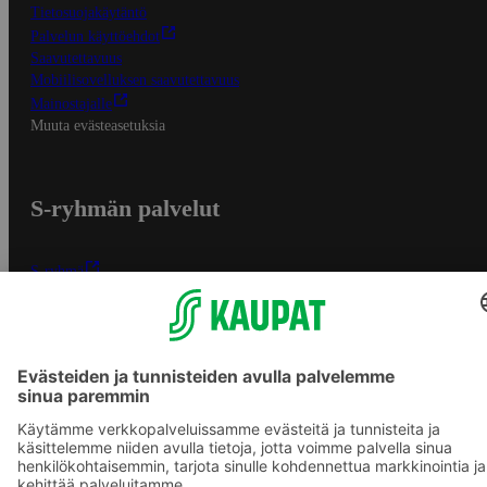
Tietosuojakäytäntö
Palvelun käyttöehdot
Saavutettavuus
Mobiilisovelluksen saavutettavuus
Mainostajalle
Muuta evästeasetuksia
S-ryhmän palvelut
S-ryhmä
Asiakasomistajuus
Yhteishyvä Ruoka -sovellus
S-ostoslista -sovellus
Prisma.fi
Sokos.fi
S-Pankki
Yhteishyvä
Sokos Hotels
Raflaamo