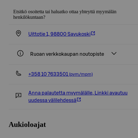
Etsitkö osoitetta tai haluatko ottaa yhteyttä myymälän
henkilökuntaan?
Uittotie 1, 98800 Savukoski
Ruoan verkkokaupan noutopiste
+358 10 7633501
(pvm/mpm)
Anna palautetta myymälälle
,
Linkki avautuu
uudessa välilehdessä
Aukioloajat