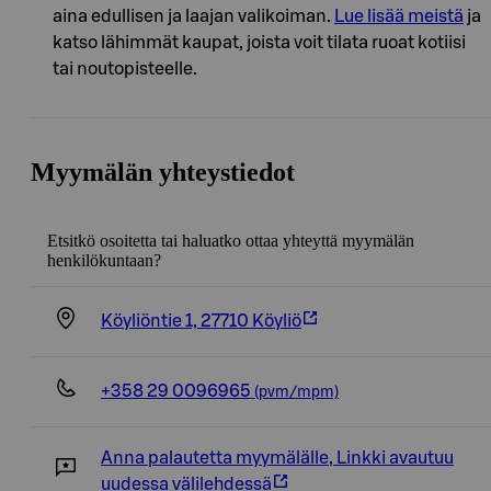
aina edullisen ja laajan valikoiman.
Lue lisää meistä
ja
katso lähimmät kaupat, joista voit tilata ruoat kotiisi
tai noutopisteelle.
Myymälän yhteystiedot
Etsitkö osoitetta tai haluatko ottaa yhteyttä myymälän
henkilökuntaan?
Köyliöntie 1, 27710 Köyliö
+358 29 0096965
(pvm/mpm)
Anna palautetta myymälälle
,
Linkki avautuu
uudessa välilehdessä