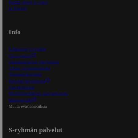
Kaikki ohjeet ja vinkit
In English
Info
S-Business yrityksille
Oiva-raportit
Osuuskauppojen yhteystiedot
Tilaus- ja toimitusehdot
Tietosuojakäytäntö
Palvelun käyttöehdot
Saavutettavuus
Mobiilisovelluksen saavutettavuus
Mainostajalle
Muuta evästeasetuksia
S-ryhmän palvelut