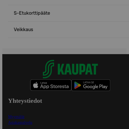
S-Etukorttipääte
Veikkaus
Yhteystiedot
Myymälät
Asiakaspalvelu