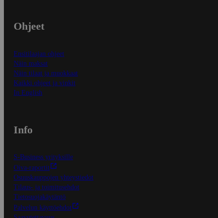
Ohjeet
Ensitilaajan ohjeet
Näin maksat
Näin tilaat ja muokkaat
Kaikki ohjeet ja vinkit
In English
Info
S-Business yrityksille
Oiva-raportit
Osuuskauppojen yhteystiedot
Tilaus- ja toimitusehdot
Tietosuojakäytäntö
Palvelun käyttöehdot
Saavutettavuus