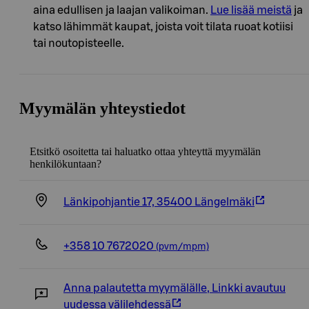
aina edullisen ja laajan valikoiman.
Lue lisää meistä
ja
katso lähimmät kaupat, joista voit tilata ruoat kotiisi
tai noutopisteelle.
Myymälän yhteystiedot
Etsitkö osoitetta tai haluatko ottaa yhteyttä myymälän
henkilökuntaan?
Länkipohjantie 17, 35400 Längelmäki
+358 10 7672020
(pvm/mpm)
Anna palautetta myymälälle
,
Linkki avautuu
uudessa välilehdessä