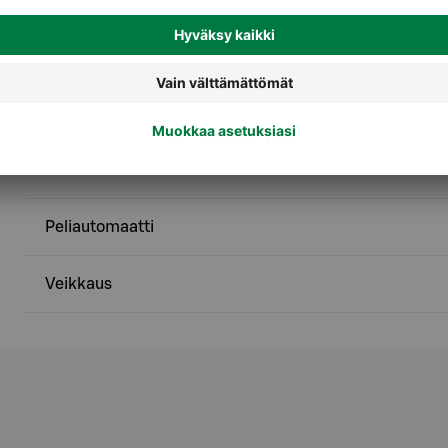
Palvelut
Asiointipiste
Käteistä kassalta S-Etukortilla
Peliautomaatti
Veikkaus