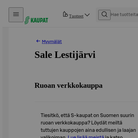
Hyppää sisältöön
Tuotteet
Myymälät
Sale Lestijärvi
Ruoan verkkokauppa
Tiesitkö, että S-kaupat on Suomen suurin
ruoan verkkokauppa? Löydät meiltä
tuttujen kauppojen aina edullisen ja laajan
valikoiman.
Lue lisää meistä
ja katso