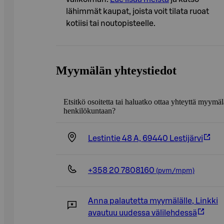
lähimmät kaupat, joista voit tilata ruoat
kotiisi tai noutopisteelle.
Myymälän yhteystiedot
Etsitkö osoitetta tai haluatko ottaa yhteyttä myymä
henkilökuntaan?
Lestintie 48 A, 69440 Lestijärvi
+358 20 7808160
(pvm/mpm)
Anna palautetta myymälälle
,
Linkki
avautuu uudessa välilehdessä