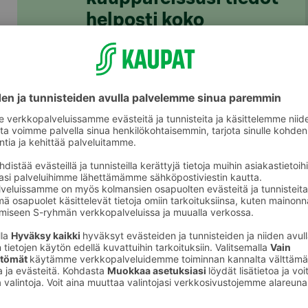
helposti koko
perheelle
S-ostoslista-sovelluksesta löydät nyt
kaikki S-ryhmän myymälät, niiden
valikoimat ja tuotteiden hinnat. Voit
rakentaa ostoslistan kätevästi
sovelluksessa ja jakaa sen
perheenjäsenille täydennettäväksi.
S-kaupat-ruokaverkkokaupassa voit
tehdä ostoslistasi
täällä
ja tilata ruoat
kotiin tai noutopisteelle.
Lataa S-ostoslista-sovellus