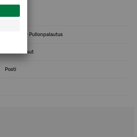
Ekopiste - Pullonpalautus
Nestekaasut
Posti