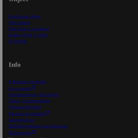
Ensitilaajan ohjeet
Näin maksat
Näin tilaat ja muokkaat
Kaikki ohjeet ja vinkit
In English
Info
S-Business yrityksille
Oiva-raportit
Osuuskauppojen yhteystiedot
Tilaus- ja toimitusehdot
Tietosuojakäytäntö
Palvelun käyttöehdot
Saavutettavuus
Mobiilisovelluksen saavutettavuus
Mainostajalle