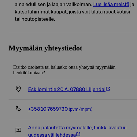
aina edullisen ja laajan valikoiman.
Lue lisää meistä
ja
katso lähimmät kaupat, joista voit tilata ruoat kotiisi
tai noutopisteelle.
Myymälän yhteystiedot
Etsitkö osoitetta tai haluatko ottaa yhteyttä myymälän
henkilökuntaan?
Eskilomintie 20 A, 07880 Liljendal
+358 10 7659730
(pvm/mpm)
Anna palautetta myymälälle
,
Linkki avautuu
uudessa välilehdessä