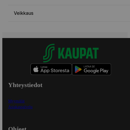
Veikkaus
Yhteystiedot
Myymälät
Asiakaspalvelu
Ohjeet