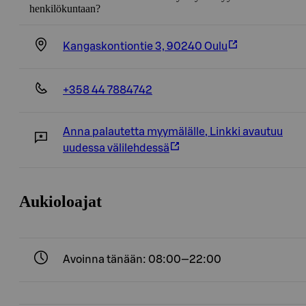
henkilökuntaan?
Kangaskontiontie 3, 90240 Oulu
+358 44 7884742
Anna palautetta myymälälle
,
Linkki avautuu
uudessa välilehdessä
Aukioloajat
Avoinna tänään: 08:00—22:00