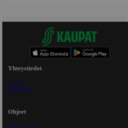
Yhteystiedot
Myymälät
Asiakaspalvelu
Ohjeet
Ensitilaajan ohjeet