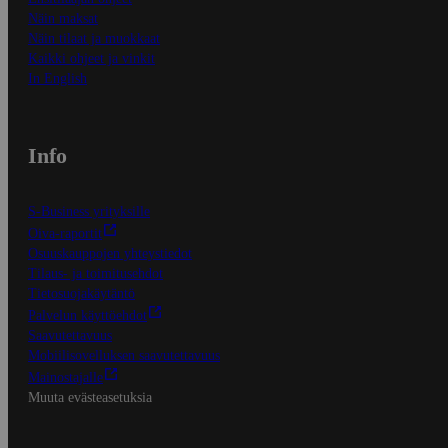
Näin maksat
Näin tilaat ja muokkaat
Kaikki ohjeet ja vinkit
In English
Info
S-Business yrityksille
Oiva-raportit
Osuuskauppojen yhteystiedot
Tilaus- ja toimitusehdot
Tietosuojakäytäntö
Palvelun käyttöehdot
Saavutettavuus
Mobiilisovelluksen saavutettavuus
Mainostajalle
Muuta evästeasetuksia