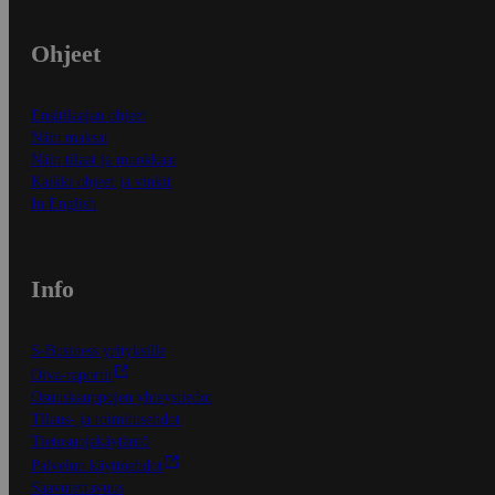
Ohjeet
Ensitilaajan ohjeet
Näin maksat
Näin tilaat ja muokkaat
Kaikki ohjeet ja vinkit
In English
Info
S-Business yrityksille
Oiva-raportit
Osuuskauppojen yhteystiedot
Tilaus- ja toimitusehdot
Tietosuojakäytäntö
Palvelun käyttöehdot
Saavutettavuus