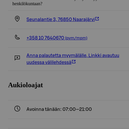
henkilökuntaan?
Seunalantie 3, 76850 Naarajärvi
+358 10 7640670
(pvm/mpm)
Anna palautetta myymälälle
,
Linkki avautuu
uudessa välilehdessä
Aukioloajat
Avoinna tänään: 07:00—21:00