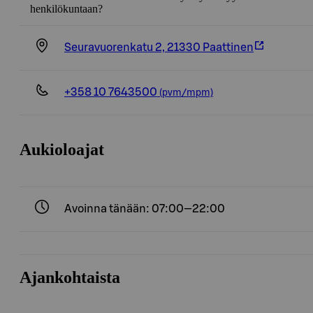
henkilökuntaan?
Seuravuorenkatu 2, 21330 Paattinen
+358 10 7643500
(pvm/mpm)
Aukioloajat
Avoinna tänään: 07:00—22:00
Ajankohtaista