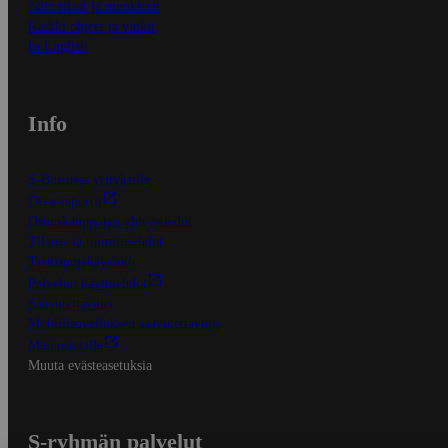
Näin tilaat ja muokkaat
Kaikki ohjeet ja vinkit
In English
Info
S-Business yrityksille
Oiva-raportit
Osuuskauppojen yhteystiedot
Tilaus- ja toimitusehdot
Tietosuojakäytäntö
Palvelun käyttöehdot
Saavutettavuus
Mobiilisovelluksen saavutettavuus
Mainostajalle
Muuta evästeasetuksia
S-ryhmän palvelut