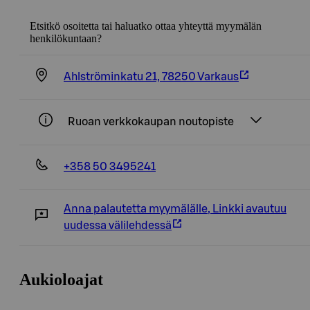
Etsitkö osoitetta tai haluatko ottaa yhteyttä myymälän
henkilökuntaan?
Ahlströminkatu 21, 78250 Varkaus
Ruoan verkkokaupan noutopiste
+358 50 3495241
Anna palautetta myymälälle
,
Linkki avautuu
uudessa välilehdessä
Aukioloajat