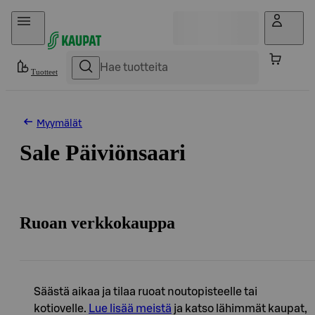
Hyppää sisältöön
Tuotteet
Myymälät
Sale Päiviönsaari
Ruoan verkkokauppa
Säästä aikaa ja tilaa ruoat noutopisteelle tai
kotiovelle.
Lue lisää meistä
ja katso lähimmät kaupat,