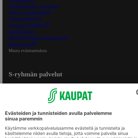
Oiva-raportit
Osuuskauppojen yhteystiedot
Tilaus- ja toimitusehdot
Tietosuojakäytäntö
Palvelun käyttöehdot
Saavutettavuus
Mobiilisovelluksen saavutettavuus
Mainostajalle
Muuta evästeasetuksia
S-ryhmän palvelut
S-ryhmä
Asiakasomistajuus
Yhteishyvä Ruoka -sovellus
S-ostoslista -sovellus
Prisma.fi
Sokos.fi
S-Pankki