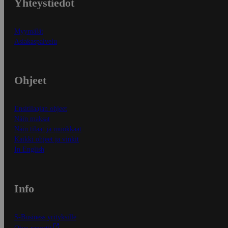
Yhteystiedot
Myymälät
Asiakaspalvelu
Ohjeet
Ensitilaajan ohjeet
Näin maksat
Näin tilaat ja muokkaat
Kaikki ohjeet ja vinkit
In English
Info
S-Business yrityksille