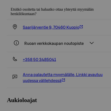
Etsitkö osoitetta tai haluatko ottaa yhteyttä myymälän
henkilökuntaan?
Saarijärventie 9, 70460 Kuopio
Ruoan verkkokaupan noutopiste
+358 50 3485041
Anna palautetta myymälälle
,
Linkki avautuu
uudessa välilehdessä
Aukioloajat