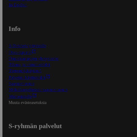
In English
Info
S-Business yrityksille
Oiva-raportit
Osuuskauppojen yhteystiedot
Tilaus- ja toimitusehdot
Tietosuojakäytäntö
Palvelun käyttöehdot
Saavutettavuus
Mobiilisovelluksen saavutettavuus
Mainostajalle
Muuta evästeasetuksia
S-ryhmän palvelut