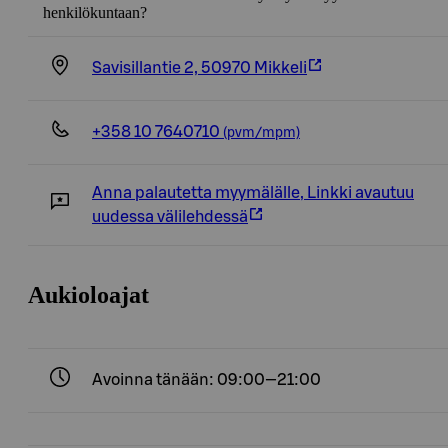
henkilökuntaan?
Savisillantie 2, 50970 Mikkeli
+358 10 7640710
(pvm/mpm)
Anna palautetta myymälälle
,
Linkki avautuu
uudessa välilehdessä
Aukioloajat
Avoinna tänään: 09:00—21:00