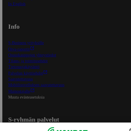
In English
Info
S-Business yrityksille
Oiva-raportit
Osuuskauppojen yhteystiedot
Tilaus- ja toimitusehdot
Tietosuojakäytäntö
Palvelun käyttöehdot
Saavutettavuus
Mobiilisovelluksen saavutettavuus
Mainostajalle
Muuta evästeasetuksia
S-ryhmän palvelut