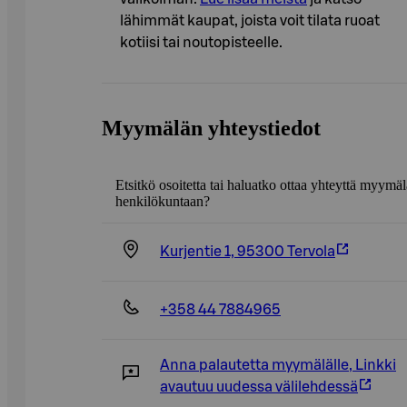
lähimmät kaupat, joista voit tilata ruoat
kotiisi tai noutopisteelle.
Myymälän yhteystiedot
Etsitkö osoitetta tai haluatko ottaa yhteyttä myymä
henkilökuntaan?
Kurjentie 1, 95300 Tervola
+358 44 7884965
Anna palautetta myymälälle
,
Linkki
avautuu uudessa välilehdessä