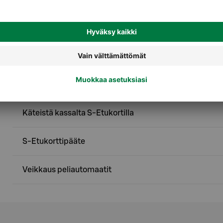
Palvelut
Ekopiste - Kartonkipakkaukset
Ekopiste - Metalli
Käteistä kassalta S-Etukortilla
S-Etukorttipääte
Veikkaus peliautomaatit