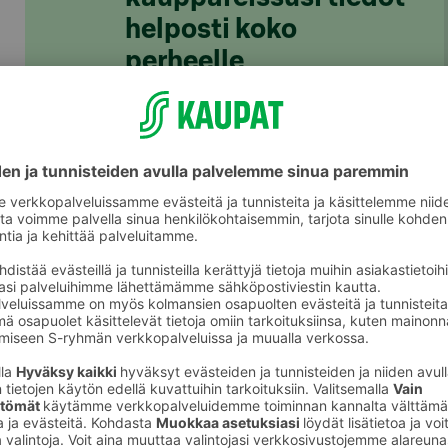
helposti koko
perheelle
S-ostoslista-sovelluksesta löydät nyt
kaikki S-ryhmän myymälät, niiden
valikoimat ja tuotteiden hinnat. Voit
rakentaa ostoslistan kätevästi
sovelluksessa ja jakaa sen
perheenjäsenille täydennettäväksi.
S-kaupat-ruokaverkkokaupassa voit
tehdä ostoslistasi
täällä
ja tilata ruoat
kotiin tai noutopisteelle.
Lataa S-ostoslista-sovellus