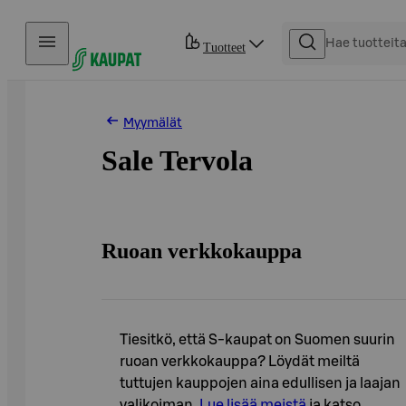
Hyppää sisältöön
Tuotteet
Myymälät
Sale Tervola
Ruoan verkkokauppa
Tiesitkö, että S-kaupat on Suomen suurin
ruoan verkkokauppa? Löydät meiltä
tuttujen kauppojen aina edullisen ja laajan
valikoiman.
Lue lisää meistä
ja katso