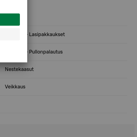
Ekopiste - Lasipakkaukset
Ekopiste - Pullonpalautus
Nestekaasut
Veikkaus