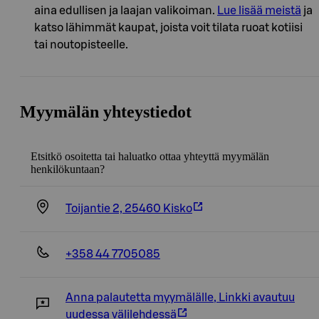
aina edullisen ja laajan valikoiman.
Lue lisää meistä
ja
katso lähimmät kaupat, joista voit tilata ruoat kotiisi
tai noutopisteelle.
Myymälän yhteystiedot
Etsitkö osoitetta tai haluatko ottaa yhteyttä myymälän
henkilökuntaan?
Toijantie 2, 25460 Kisko
+358 44 7705085
Anna palautetta myymälälle
,
Linkki avautuu
uudessa välilehdessä