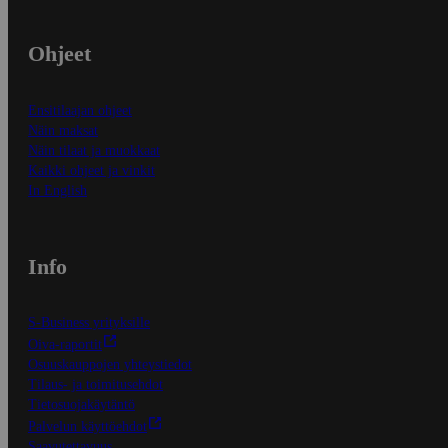
Ohjeet
Ensitilaajan ohjeet
Näin maksat
Näin tilaat ja muokkaat
Kaikki ohjeet ja vinkit
In English
Info
S-Business yrityksille
Oiva-raportit
Osuuskauppojen yhteystiedot
Tilaus- ja toimitusehdot
Tietosuojakäytäntö
Palvelun käyttöehdot
Saavutettavuus