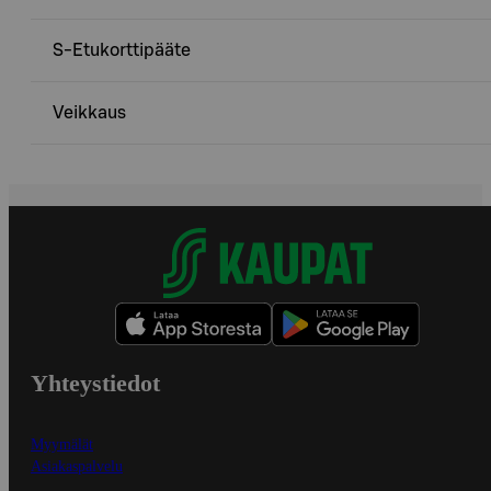
S-Etukorttipääte
Veikkaus
Yhteystiedot
Myymälät
Asiakaspalvelu