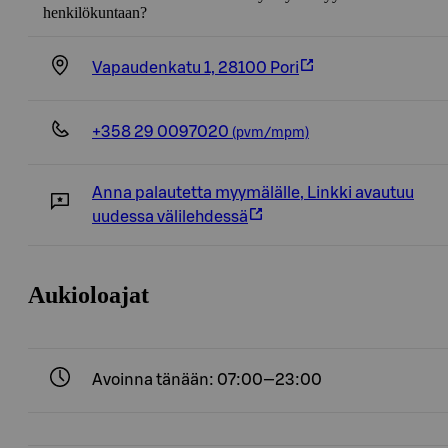
henkilökuntaan?
Vapaudenkatu 1, 28100 Pori
+358 29 0097020
(pvm/mpm)
Anna palautetta myymälälle
,
Linkki avautuu
uudessa välilehdessä
Aukioloajat
Avoinna tänään: 07:00—23:00