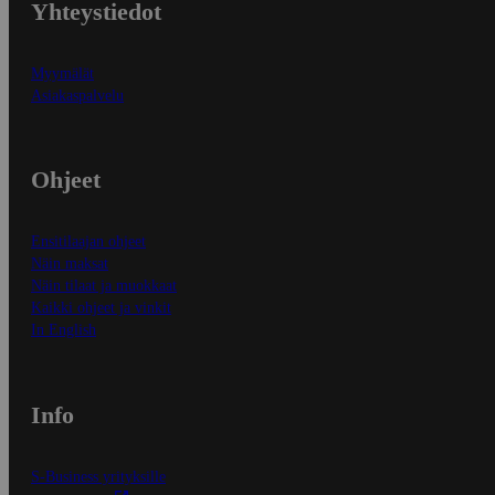
Yhteystiedot
Myymälät
Asiakaspalvelu
Ohjeet
Ensitilaajan ohjeet
Näin maksat
Näin tilaat ja muokkaat
Kaikki ohjeet ja vinkit
In English
Info
S-Business yrityksille