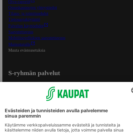
Oiva-raportit
Osuuskauppojen yhteystiedot
Tilaus- ja toimitusehdot
Tietosuojakäytäntö
Palvelun käyttöehdot
Saavutettavuus
Mobiilisovelluksen saavutettavuus
Mainostajalle
Muuta evästeasetuksia
S-ryhmän palvelut
S-ryhmä
Asiakasomistajuus
Yhteishyvä Ruoka -sovellus
S-ostoslista -sovellus
Prisma.fi
Sokos.fi
S-Pankki