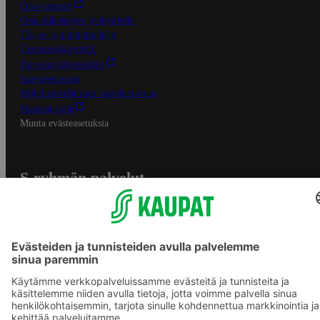
Oiva-raportit
Osuuskauppojen yhteystiedot
Tilaus- ja toimitusehdot
Tietosuojakäytäntö
Palvelun käyttöehdot
Saavutettavuus
Mobiilisovelluksen saavutettavuus
Mainostajalle
Muuta evästeasetuksia
S-ryhmän palvelut
S-ryhmä
Asiakasomistajuus
Yhteishyvä Ruoka -sovellus
S-ostoslista -sovellus
Prisma.fi
Sokos.fi
S-Pankki