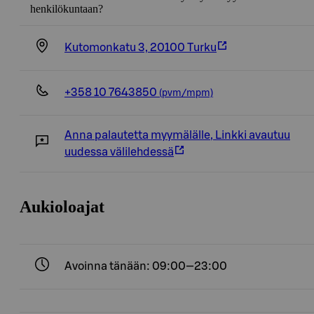
henkilökuntaan?
Kutomonkatu 3, 20100 Turku
+358 10 7643850
(pvm/mpm)
Anna palautetta myymälälle
,
Linkki avautuu
uudessa välilehdessä
Aukioloajat
Avoinna tänään: 09:00—23:00