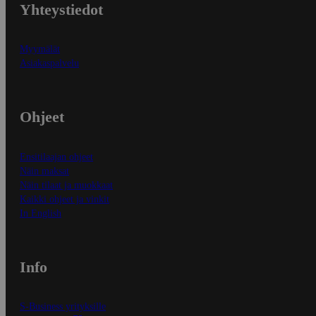
Yhteystiedot
Myymälät
Asiakaspalvelu
Ohjeet
Ensitilaajan ohjeet
Näin maksat
Näin tilaat ja muokkaat
Kaikki ohjeet ja vinkit
In English
Info
S-Business yrityksille