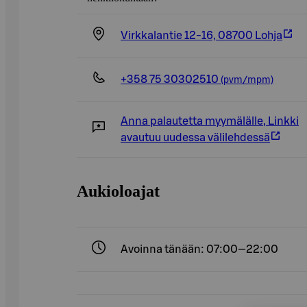
Virkkalantie 12-16, 08700 Lohja
+358 75 30302510
(pvm/mpm)
Anna palautetta myymälälle
,
Linkki
avautuu uudessa välilehdessä
Aukioloajat
Avoinna tänään: 07:00—22:00