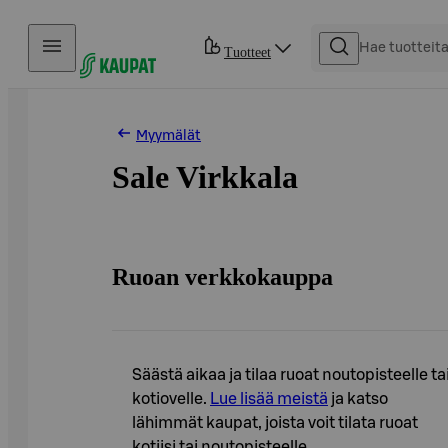
Hyppää sisältöön
Tuotteet
Myymälät
Sale Virkkala
Ruoan verkkokauppa
Säästä aikaa ja tilaa ruoat noutopisteelle ta
kotiovelle.
Lue lisää meistä
ja katso
lähimmät kaupat, joista voit tilata ruoat
kotiisi tai noutopisteelle.