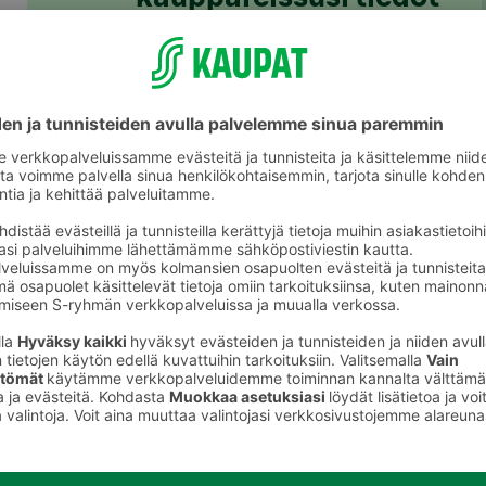
helposti koko
perheelle
S-ostoslista-sovelluksesta löydät nyt
kaikki S-ryhmän myymälät, niiden
valikoimat ja tuotteiden hinnat. Voit
rakentaa ostoslistan kätevästi
sovelluksessa ja jakaa sen
perheenjäsenille täydennettäväksi.
S-kaupat-ruokaverkkokaupassa voit
tehdä ostoslistasi
täällä
ja tilata ruoat
kotiin tai noutopisteelle.
Lataa S-ostoslista-sovellus