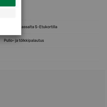
Käteistä kassalta S-Etukortilla
Pullo- ja tölkkipalautus