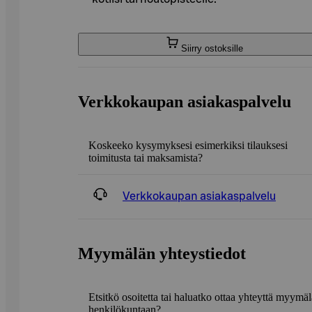
Siirry ostoksille
Verkkokaupan asiakaspalvelu
Koskeeko kysymyksesi esimerkiksi tilauksesi
toimitusta tai maksamista?
Verkkokaupan asiakaspalvelu
Myymälän yhteystiedot
Etsitkö osoitetta tai haluatko ottaa yhteyttä myymä
henkilökuntaan?