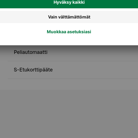
Palvelut
Kahviautomaatti
Peliautomaatti
S-Etukorttipääte