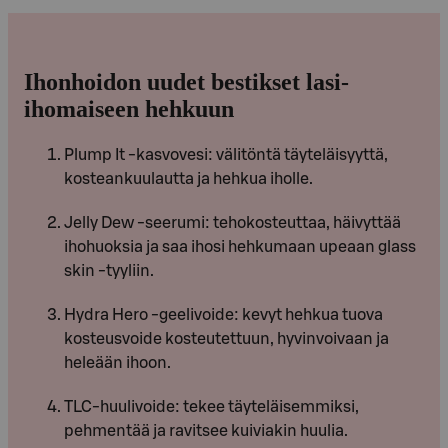
Ihonhoidon uudet bestikset lasi-
ihomaiseen hehkuun
Plump It -kasvovesi: välitöntä täyteläisyyttä,
kosteankuulautta ja hehkua iholle.
Jelly Dew -seerumi: tehokosteuttaa, häivyttää
ihohuoksia ja saa ihosi hehkumaan upeaan glass
skin -tyyliin.
Hydra Hero -geelivoide: kevyt hehkua tuova
kosteusvoide kosteutettuun, hyvinvoivaan ja
heleään ihoon.
TLC-huulivoide: tekee täyteläisemmiksi,
pehmentää ja ravitsee kuiviakin huulia.