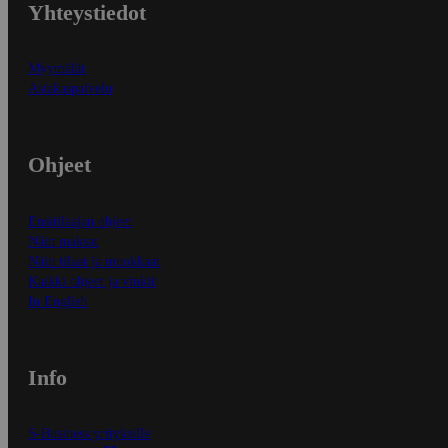
Yhteystiedot
Myymälät
Asiakaspalvelu
Ohjeet
Ensitilaajan ohjeet
Näin maksat
Näin tilaat ja muokkaat
Kaikki ohjeet ja vinkit
In English
Info
S-Business yrityksille