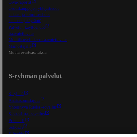
Oiva-raportit
Osuuskauppojen yhteystiedot
Tilaus- ja toimitusehdot
Tietosuojakäytäntö
Palvelun käyttöehdot
Saavutettavuus
Mobiilisovelluksen saavutettavuus
Mainostajalle
Muuta evästeasetuksia
S-ryhmän palvelut
S-ryhmä
Asiakasomistajuus
Yhteishyvä Ruoka -sovellus
S-ostoslista -sovellus
Prisma.fi
Sokos.fi
S-Pankki