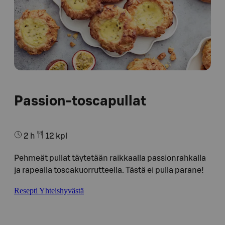
Passion-toscapullat
2 h
12 kpl
Pehmeät pullat täytetään raikkaalla passionrahkalla
ja rapealla toscakuorrutteella. Tästä ei pulla parane!
Resepti Yhteishyvästä