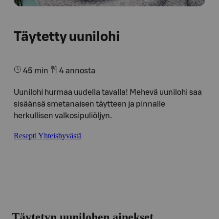
Täytetty uunilohi
45 min
4 annosta
Uunilohi hurmaa uudella tavalla! Mehevä uunilohi saa
sisäänsä smetanaisen täytteen ja pinnalle
herkullisen valkosipuliöljyn.
Resepti Yhteishyvästä
Täytetyn uunilohen ainekset