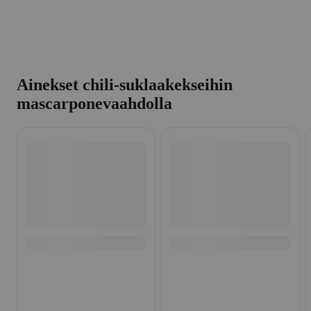
Ainekset chili-suklaakekseihin
mascarponevaahdolla
Ohita listaus