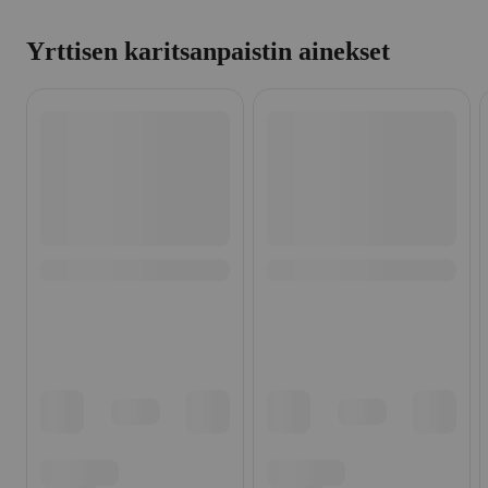
Yrttisen karitsanpaistin ainekset
Ohita listaus