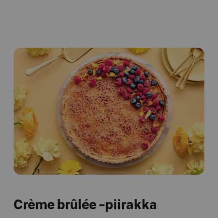
Crème brûlée -piirakka