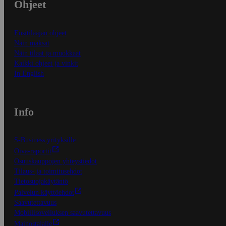
Ohjeet
Ensitilaajan ohjeet
Näin maksat
Näin tilaat ja muokkaat
Kaikki ohjeet ja vinkit
In English
Info
S-Business yrityksille
Oiva-raportit
Osuuskauppojen yhteystiedot
Tilaus- ja toimitusehdot
Tietosuojakäytäntö
Palvelun käyttöehdot
Saavutettavuus
Mobiilisovelluksen saavutettavuus
Mainostajalle