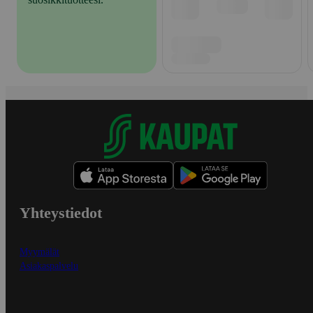
Yhteystiedot
Myymälät
Asiakaspalvelu