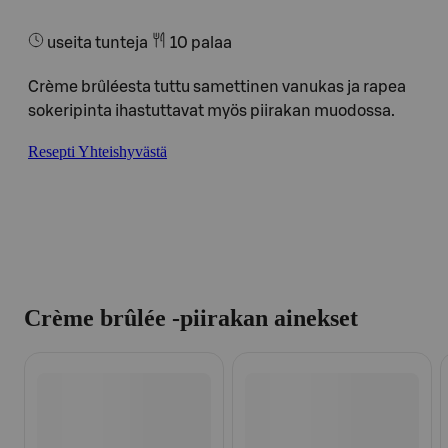
useita tunteja
10 palaa
Crème brûléesta tuttu samettinen vanukas ja rapea
sokeripinta ihastuttavat myös piirakan muodossa.
Resepti Yhteishyvästä
Crème brûlée -piirakan ainekset
Ohita listaus