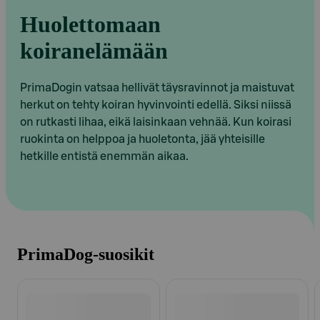
Huolettomaan
koiranelämään
PrimaDogin vatsaa hellivät täysravinnot ja maistuvat
herkut on tehty koiran hyvinvointi edellä. Siksi niissä
on rutkasti lihaa, eikä laisinkaan vehnää. Kun koirasi
ruokinta on helppoa ja huoletonta, jää yhteisille
hetkille entistä enemmän aikaa.
PrimaDog-suosikit
Ohita listaus