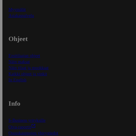
Myymälät
Asiakaspalvelu
Ohjeet
Ensitilaajan ohjeet
Näin maksat
Näin tilaat ja muokkaat
Kaikki ohjeet ja vinkit
In English
Info
S-Business yrityksille
Oiva-raportit
Osuuskauppojen yhteystiedot