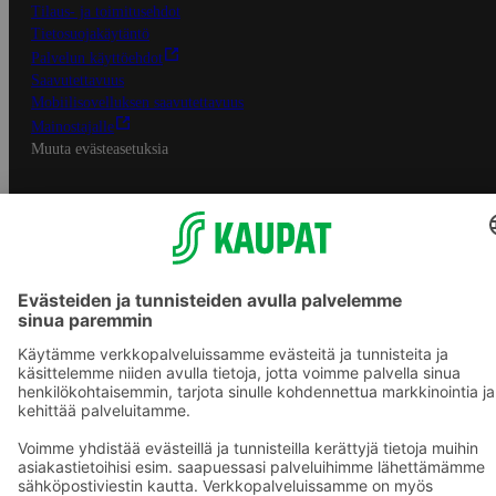
Tilaus- ja toimitusehdot
Tietosuojakäytäntö
Palvelun käyttöehdot
Saavutettavuus
Mobiilisovelluksen saavutettavuus
Mainostajalle
Muuta evästeasetuksia
S-ryhmän palvelut
S-ryhmä
Asiakasomistajuus
Yhteishyvä Ruoka -sovellus
S-ostoslista -sovellus
Prisma.fi
Sokos.fi
S-Pankki
Yhteishyvä
Sokos Hotels