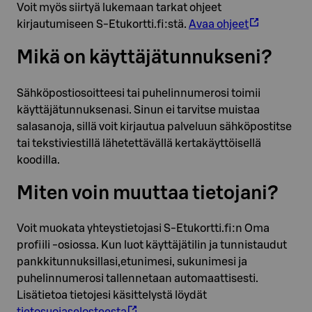
Voit myös siirtyä lukemaan tarkat ohjeet
kirjautumiseen S-Etukortti.fi:stä.
Avaa ohjeet
Mikä on käyttäjätunnukseni?
Sähköpostiosoitteesi tai puhelinnumerosi toimii
käyttäjätunnuksenasi. Sinun ei tarvitse muistaa
salasanoja, sillä voit kirjautua palveluun sähköpostitse
tai tekstiviestillä lähetettävällä kertakäyttöisellä
koodilla.
Miten voin muuttaa tietojani?
Voit muokata yhteystietojasi S-Etukortti.fi:n Oma
profiili -osiossa. Kun luot käyttäjätilin ja tunnistaudut
pankkitunnuksillasi,etunimesi, sukunimesi ja
puhelinnumerosi tallennetaan automaattisesti.
Lisätietoa tietojesi käsittelystä löydät