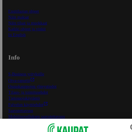
Ensitilaajan ohjeet
Näin maksat
Näin tilaat ja muokkaat
Kaikki ohjeet ja vinkit
In English
Info
S-Business yrityksille
Oiva-raportit
Osuuskauppojen yhteystiedot
Tilaus- ja toimitusehdot
Tietosuojakäytäntö
Palvelun käyttöehdot
Saavutettavuus
Mobiilisovelluksen saavutettavuus
Mainostajalle
Muuta evästeasetuksia