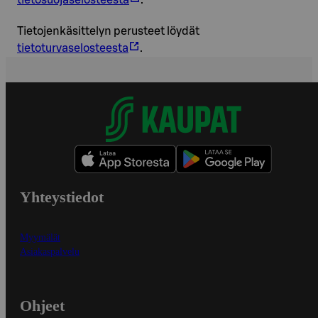
tietosuojaselosteesta
.
Tietojenkäsittelyn perusteet löydät
tietoturvaselosteesta
.
Yhteystiedot
Myymälät
Asiakaspalvelu
Ohjeet