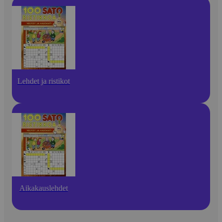
Lehdet ja ristikot
Aikakauslehdet