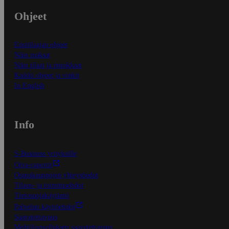
Ohjeet
Ensitilaajan ohjeet
Näin maksat
Näin tilaat ja muokkaat
Kaikki ohjeet ja vinkit
In English
Info
S-Business yrityksille
Oiva-raportit
Osuuskauppojen yhteystiedot
Tilaus- ja toimitusehdot
Tietosuojakäytäntö
Palvelun käyttöehdot
Saavutettavuus
Mobiilisovelluksen saavutettavuus