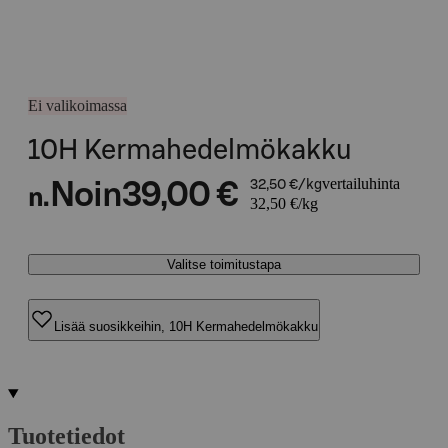
Ei valikoimassa
10H Kermahedelmökakku
vertailuhinta
Noin
39,00 €
32,50 €/kg
n.
32,50 €/kg
Valitse toimitustapa
Lisää suosikkeihin, 10H Kermahedelmökakku
Tuotetiedot