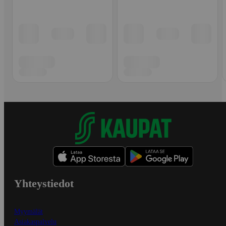
Yhteystiedot
Myymälät
Asiakaspalvelu