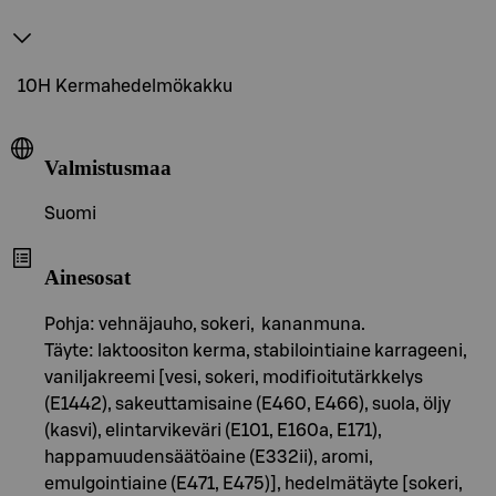
10H Kermahedelmökakku
Valmistusmaa
Suomi
Ainesosat
Pohja: vehnäjauho, sokeri, kananmuna.
Täyte: laktoositon kerma, stabilointiaine karrageeni,
vaniljakreemi [vesi, sokeri, modifioitutärkkelys
(E1442), sakeuttamisaine (E460, E466), suola, öljy
(kasvi), elintarvikeväri (E101, E160a, E171),
happamuudensäätöaine (E332ii), aromi,
emulgointiaine (E471, E475)], hedelmätäyte [sokeri,