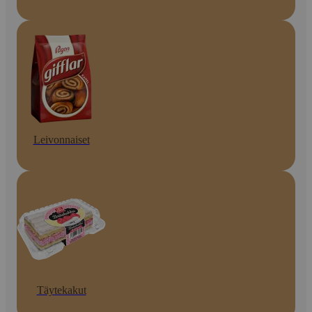
Leivonnaiset
Täytekakut