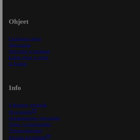
Ohjeet
Ensitilaajan ohjeet
Näin maksat
Näin tilaat ja muokkaat
Kaikki ohjeet ja vinkit
In English
Info
S-Business yrityksille
Oiva-raportit
Osuuskauppojen yhteystiedot
Tilaus- ja toimitusehdot
Tietosuojakäytäntö
Palvelun käyttöehdot