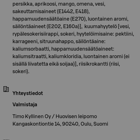
persikka, aprikoosi, mango, omena, vesi,
sakeuttamisaineet (E1442, E418),
happamuudensäätöaine (E270), luontainen aromi,
säilöntäaineet (E202, E160a)], kuumahyytelö [vesi,
rypälesokerisiirappi, sokeri, hyytelöimisaine: pektiini,
karrageeni, sitruunahappo, säilöntäaine:
kaliumsorbaatti, happamuudensäätöaineet:
kaliumsitraatti, kaliumkloridia, luontainen aromi (ei
sisällä liivatetta eikä soijaa)], riisikrokantti (riisi,
sokeri).
Yhteystiedot
Valmistaja
Timo Kyllinen Oy / Huovisen leipomo
Kangaskontiontie 14, 90240, Oulu, Suomi