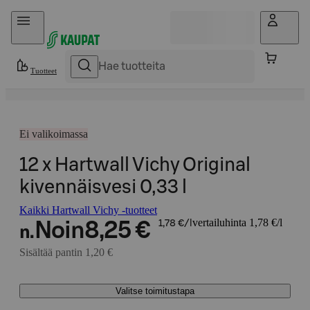
Hyppää sisältöön
Tuotteet
Ei valikoimassa
12 x Hartwall Vichy Original
kivennäisvesi 0,33 l
Kaikki Hartwall Vichy -tuotteet
vertailuhinta 1,78 €/l
Noin
8,25 €
1,78 €/l
n.
Sisältää pantin 1,20 €
Valitse toimitustapa