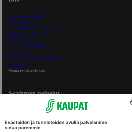
S-Business yrityksille
Oiva-raportit
Osuuskauppojen yhteystiedot
Tilaus- ja toimitusehdot
Tietosuojakäytäntö
Palvelun käyttöehdot
Saavutettavuus
Mobiilisovelluksen saavutettavuus
Mainostajalle
Muuta evästeasetuksia
S-ryhmän palvelut
S-ryhmä
Asiakasomistajuus
Yhteishyvä Ruoka -sovellus
S-ostoslista -sovellus