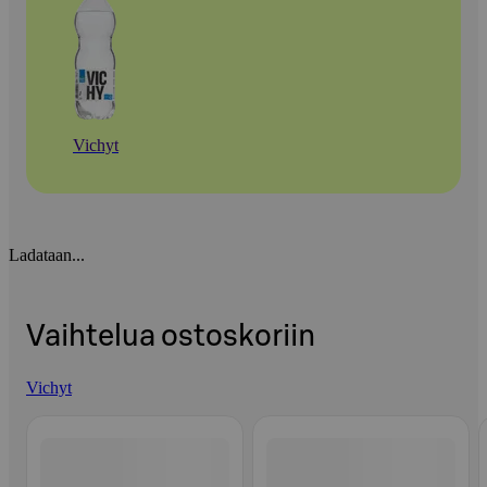
Vichyt
Ladataan...
Vaihtelua ostoskoriin
Vichyt
Ohita listaus