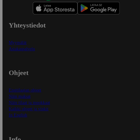
Yhteystiedot
Myymälät
Asiakaspalvelu
Ohjeet
Ensitilaajan ohjeet
Näin maksat
Näin tilaat ja muokkaat
Kaikki ohjeet ja vinkit
In English
Info