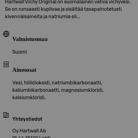
Hartwall Vichy Original on suomalainen vahva vichyvesi.
Se on runsaasti kuplivaa ja sisältää tasapainotetusti
kivennäisaineita ja natriumia eli…
Valmistusmaa
Suomi
Ainesosat
Vesi, hiilidioksidi, natriumbikarbonaatti,
kaliumbikarbonaatti, magnesiumkloridi,
kalsiumkloridi.
Yhteystiedot
Oy Hartwall Ab