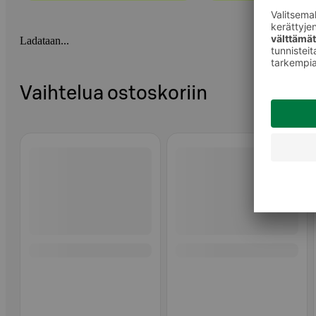
Ladataan...
Vaihtelua ostoskoriin
Ohita listaus