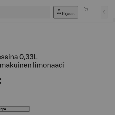
Kirjaudu
essina 0,33L
inmakuinen limonaadi
€
stapa