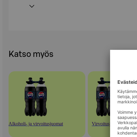
Katso myös
Alkoholi- ja virvoitusjuomat
Virvoitusjuomat