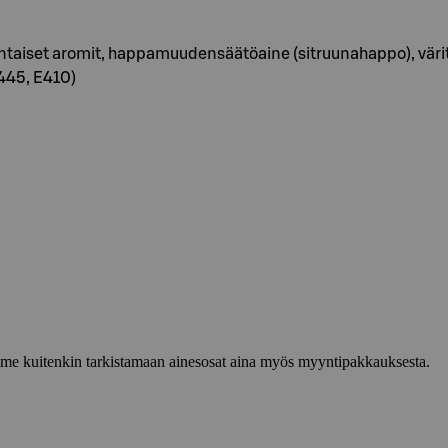
, luontaiset aromit, happamuudensäätöaine (sitruunahappo), vä
E445, E410)
lemme kuitenkin tarkistamaan ainesosat aina myös myyntipakkauksesta.