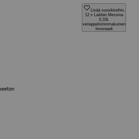
Lisää suosikkeihin,
12 x Laitilan Messina
0,33L
veriappelsiininmakuinen
limonaadi
ineeton