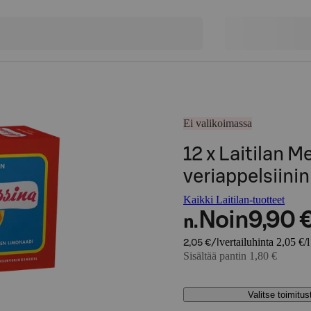
Ei valikoimassa
12 x Laitilan M
veriappelsiin
Kaikki Laitilan-tuotteet
Noin
9,90 
n.
vertailuhinta 2,05 €/l
2,05 €/l
Sisältää pantin 1,80 €
Valitse toimitu