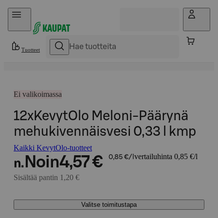
Hyppää sisältöön
Tuotteet
Ei valikoimassa
12xKevytOlo Meloni-Päärynä
mehukivennäisvesi 0,33 l kmp
Kaikki KevytOlo-tuotteet
vertailuhinta 0,85 €/l
Noin
4,57 €
0,85 €/l
n.
Sisältää pantin 1,20 €
Valitse toimitustapa