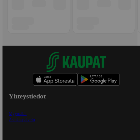
Yhteystiedot
Myymälät
Asiakaspalvelu