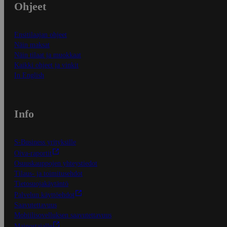
Ohjeet
Ensitilaajan ohjeet
Näin maksat
Näin tilaat ja muokkaat
Kaikki ohjeet ja vinkit
In English
Info
S-Business yrityksille
Oiva-raportit
Osuuskauppojen yhteystiedot
Tilaus- ja toimitusehdot
Tietosuojakäytäntö
Palvelun käyttöehdot
Saavutettavuus
Mobiilisovelluksen saavutettavuus
Mainostajalle