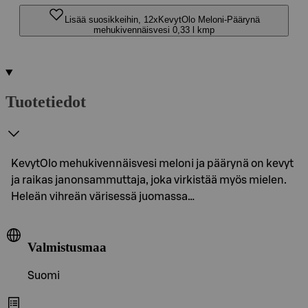
Lisää suosikkeihin, 12xKevytOlo Meloni-Päärynä
mehukivennäisvesi 0,33 l kmp
Tuotetiedot
KevytOlo mehukivennäisvesi meloni ja päärynä on kevyt
ja raikas janonsammuttaja, joka virkistää myös mielen.
Heleän vihreän värisessä juomassa…
Valmistusmaa
Suomi