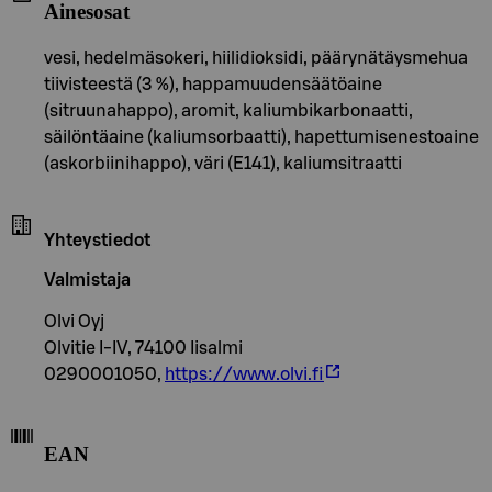
Ainesosat
vesi, hedelmäsokeri, hiilidioksidi, päärynätäysmehua
tiivisteestä (3 %), happamuudensäätöaine
(sitruunahappo), aromit, kaliumbikarbonaatti,
säilöntäaine (kaliumsorbaatti), hapettumisenestoaine
(askorbiinihappo), väri (E141), kaliumsitraatti
Yhteystiedot
Valmistaja
Olvi Oyj
Olvitie I-IV, 74100 Iisalmi
0290001050,
https://www.olvi.fi
EAN