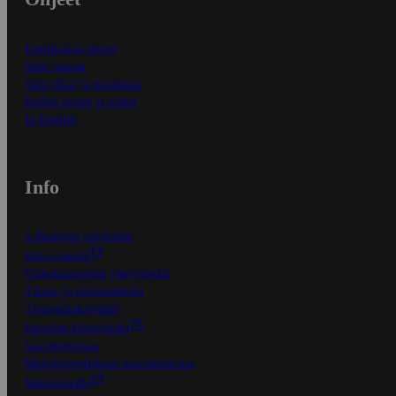
Ensitilaajan ohjeet
Näin maksat
Näin tilaat ja muokkaat
Kaikki ohjeet ja vinkit
In English
Info
S-Business yrityksille
Oiva-raportit
Osuuskauppojen yhteystiedot
Tilaus- ja toimitusehdot
Tietosuojakäytäntö
Palvelun käyttöehdot
Saavutettavuus
Mobiilisovelluksen saavutettavuus
Mainostajalle