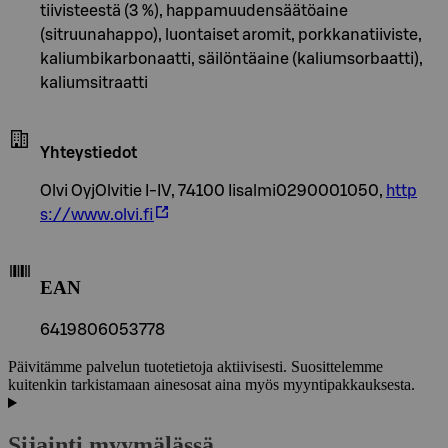
tiivisteestä (3 %), happamuudensäätöaine
(sitruunahappo), luontaiset aromit, porkkanatiiviste,
kaliumbikarbonaatti, säilöntäaine (kaliumsorbaatti),
kaliumsitraatti
Yhteystiedot
Olvi OyjOlvitie I-IV, 74100 Iisalmi0290001050,
http
s://www.olvi.fi
EAN
6419806053778
Päivitämme palvelun tuotetietoja aktiivisesti. Suosittelemme
kuitenkin tarkistamaan ainesosat aina myös myyntipakkauksesta.
Sijainti myymälässä