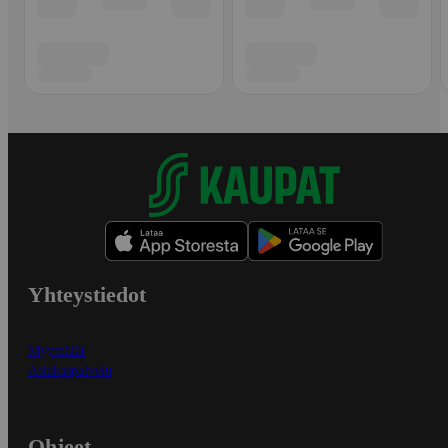
Yhteystiedot
Myymälät
Asiakaspalvelu
Ohjeet