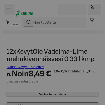
Hyppää sisältöön
Tuotteet
12xKevytOlo Vadelma-Lime
mehukivennäisvesi 0,33 l kmp
Kaikki KevytOlo-tuotteet
vertailuhinta 1,84 €/l
Noin
8,49 €
1,84 €/l
n.
Sisältää pantin 1,20 €
Valitse toimitustapa