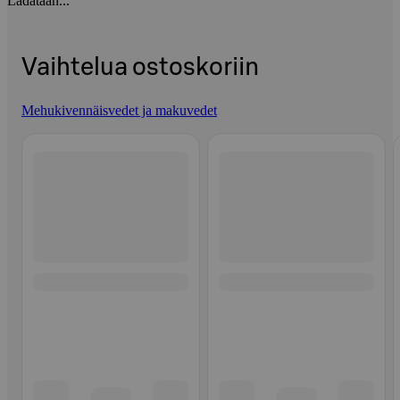
Ladataan...
Vaihtelua ostoskoriin
Mehukivennäisvedet ja makuvedet
Ohita listaus