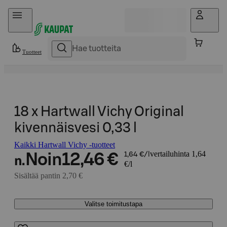
Hyppää sisältöön
Tuotteet
18 x Hartwall Vichy Original
kivennäisvesi 0,33 l
Kaikki Hartwall Vichy -tuotteet
vertailuhinta 1,64
Noin
12,46 €
1,64 €/l
n.
€/l
Sisältää pantin 2,70 €
Valitse toimitustapa