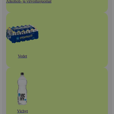
Alkoholi- ja virvoitusjuomat
Vedet
Vichyt