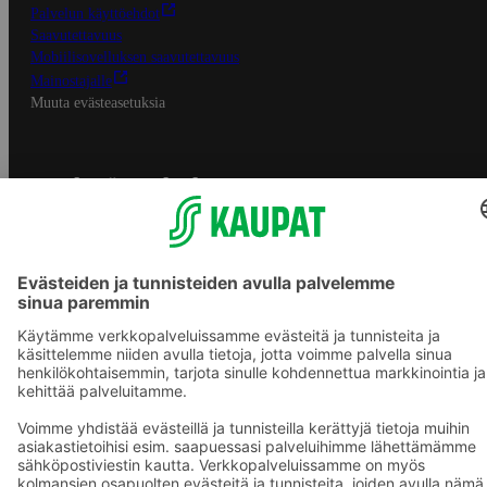
Palvelun käyttöehdot
Saavutettavuus
Mobiilisovelluksen saavutettavuus
Mainostajalle
Muuta evästeasetuksia
S-ryhmän palvelut
S-ryhmä
Asiakasomistajuus
Yhteishyvä Ruoka -sovellus
S-ostoslista -sovellus
Prisma.fi
Sokos.fi
S-Pankki
Yhteishyvä
Sokos Hotels
Raflaamo