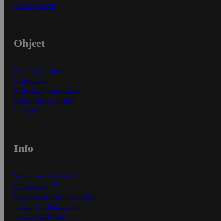
Asiakaspalvelu
Ohjeet
Ensitilaajan ohjeet
Näin maksat
Näin tilaat ja muokkaat
Kaikki ohjeet ja vinkit
In English
Info
S-Business yrityksille
Oiva-raportit
Osuuskauppojen yhteystiedot
Tilaus- ja toimitusehdot
Tietosuojakäytäntö