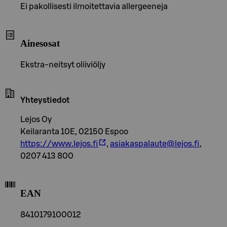
Ei pakollisesti ilmoitettavia allergeeneja
Ainesosat
Ekstra-neitsyt oliiviöljy
Yhteystiedot
Lejos Oy
Keilaranta 10E, 02150 Espoo
https://www.lejos.fi
,
asiakaspalaute@lejos.fi
,
0207 413 800
EAN
8410179100012