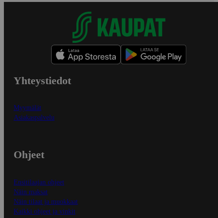
Yhteystiedot
Myymälät
Asiakaspalvelu
Ohjeet
Ensitilaajan ohjeet
Näin maksat
Näin tilaat ja muokkaat
Kaikki ohjeet ja vinkit