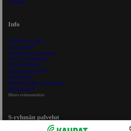
In English
Info
S-Business yrityksille
Oiva-raportit
Osuuskauppojen yhteystiedot
Tilaus- ja toimitusehdot
Tietosuojakäytäntö
Palvelun käyttöehdot
Saavutettavuus
Mobiilisovelluksen saavutettavuus
Mainostajalle
Muuta evästeasetuksia
S-ryhmän palvelut