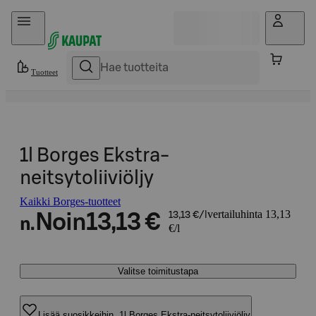
Hyppää sisältöön
Tuotteet
1l Borges Ekstra-
neitsytoliiviöljy
Kaikki Borges-tuotteet
vertailuhinta 13,13
Noin
13,13 €
13,13 €/l
n.
€/l
Valitse toimitustapa
Lisää suosikkeihin, 1l Borges Ekstra-neitsytoliiviöljy