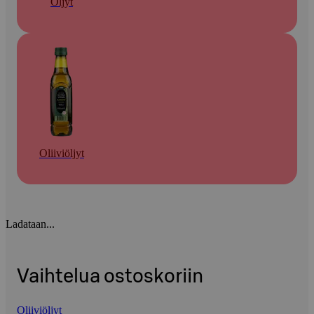
Öljyt
Oliiviöljyt
Ladataan...
Vaihtelua ostoskoriin
Oliiviöljyt