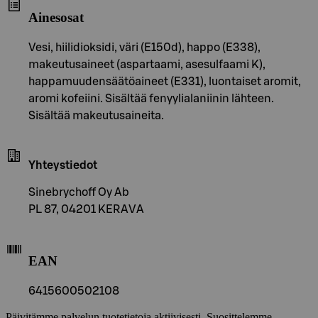
Ainesosat
Vesi, hiilidioksidi, väri (E150d), happo (E338),
makeutusaineet (aspartaami, asesulfaami K),
happamuudensäätöaineet (E331), luontaiset aromit,
aromi kofeiini. Sisältää fenyylialaniinin lähteen.
Sisältää makeutusaineita.
Yhteystiedot
Sinebrychoff Oy Ab
PL 87, 04201 KERAVA
EAN
6415600502108
Päivitämme palvelun tuotetietoja aktiivisesti. Suosittelemme