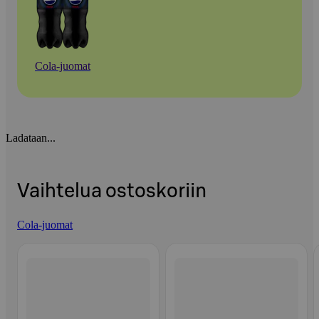
Cola-juomat
Ladataan...
Vaihtelua ostoskoriin
Cola-juomat
Ohita listaus