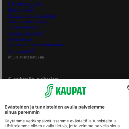
S-Business yrityksille
Oiva-raportit
Osuuskauppojen yhteystiedot
Tilaus- ja toimitusehdot
Tietosuojakäytäntö
Palvelun käyttöehdot
Saavutettavuus
Mobiilisovelluksen saavutettavuus
Mainostajalle
Muuta evästeasetuksia
S-ryhmän palvelut
S-ryhmä
Asiakasomistajuus
Yhteishyvä Ruoka -sovellus
S-ostoslista -sovellus
Prisma.fi
Sokos.fi