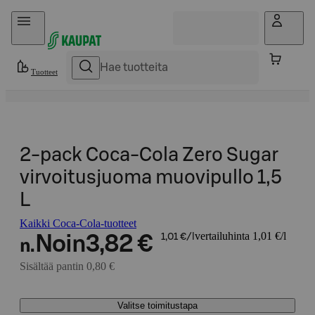
Hyppää sisältöön
Tuotteet
2-pack Coca-Cola Zero Sugar
virvoitusjuoma muovipullo 1,5
L
Kaikki Coca-Cola-tuotteet
vertailuhinta 1,01 €/l
Noin
3,82 €
1,01 €/l
n.
Sisältää pantin 0,80 €
Valitse toimitustapa