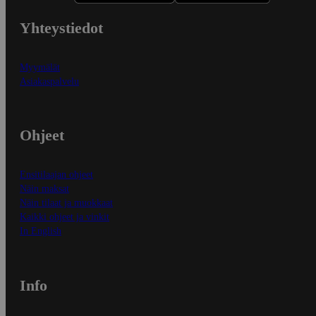
Yhteystiedot
Myymälät
Asiakaspalvelu
Ohjeet
Ensitilaajan ohjeet
Näin maksat
Näin tilaat ja muokkaat
Kaikki ohjeet ja vinkit
In English
Info