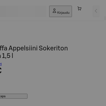
Kirjaudu
ffa Appelsiini Sokeriton
1,5 l
et
€
stapa