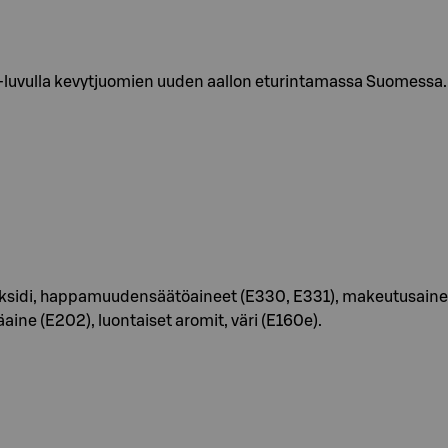
0-luvulla kevytjuomien uuden aallon eturintamassa Suomessa. A
lidioksidi, happamuudensäätöaineet (E330, E331), makeutusain
äaine (E202), luontaiset aromit, väri (E160e).