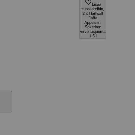
Lisää
suosikkeihin,
2 x Hartwall
Jaffa
Appelsiini
Sokeriton
virvoitusjuoma
1,5 l