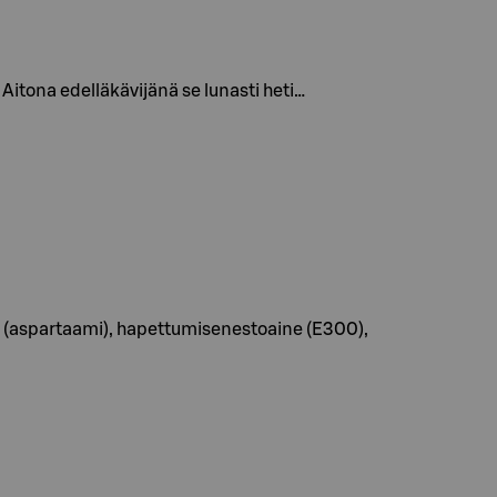
itona edelläkävijänä se lunasti heti…
e (aspartaami), hapettumisenestoaine (E300),