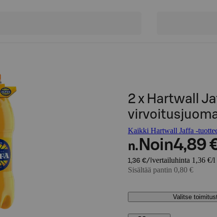
2 x Hartwall Ja
virvoitusjuoma 
Kaikki Hartwall Jaffa -tuotte
Noin
4,89 
n.
vertailuhinta 1,36 €/l
1,36 €/l
Sisältää pantin 0,80 €
Valitse toimitu