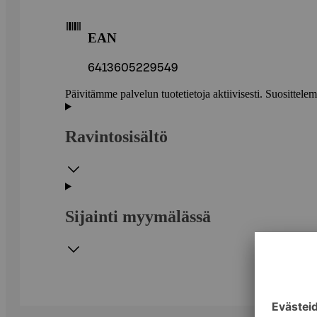
EAN
6413605229549
Päivitämme palvelun tuotetietoja aktiivisesti. Suositte
Ravintosisältö
Sijainti myymälässä