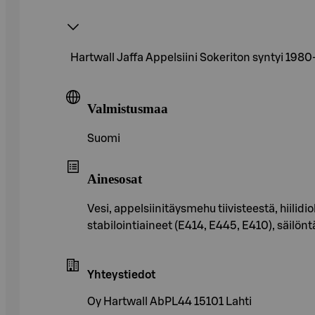
Hartwall Jaffa Appelsiini Sokeriton syntyi 198
Valmistusmaa
Suomi
Ainesosat
Vesi, appelsiinitäysmehu tiivisteestä, hii
stabilointiaineet (E414, E445, E410), säilönt
Yhteystiedot
Oy Hartwall AbPL44 15101 Lahti