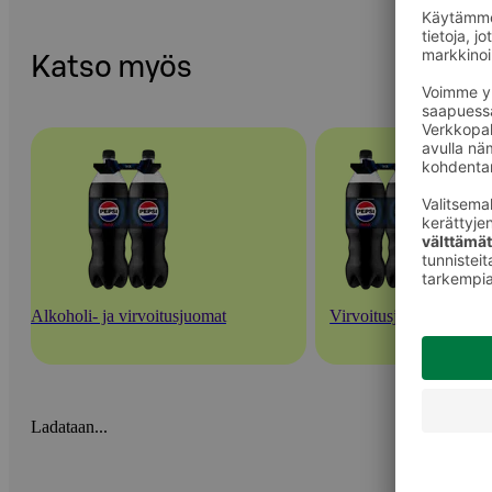
Katso myös
Alkoholi- ja virvoitusjuomat
Virvoitusjuomat
Ladataan...