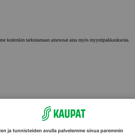
lemme kuitenkin tarkistamaan ainesosat aina myös myyntipakkauksesta.