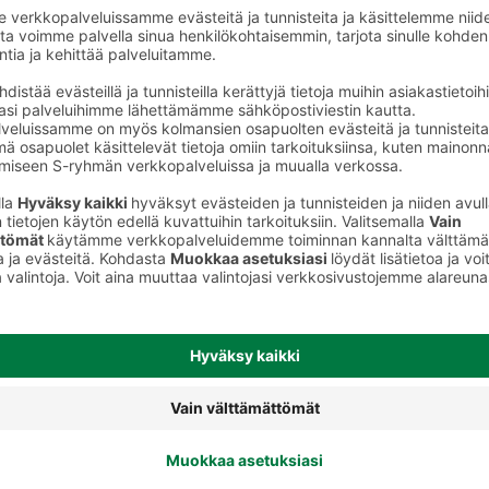
Appelsiinijuomat