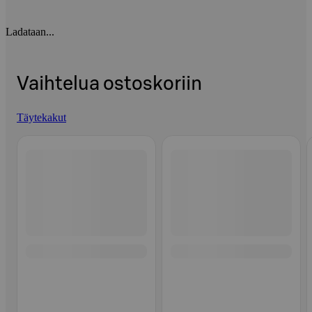
Ladataan...
Vaihtelua ostoskoriin
Täytekakut
Ohita listaus