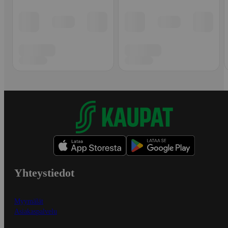
Yhteystiedot
Myymälät
Asiakaspalvelu