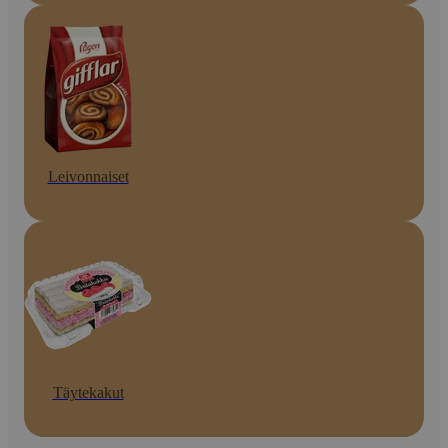
Leivonnaiset
Täytekakut