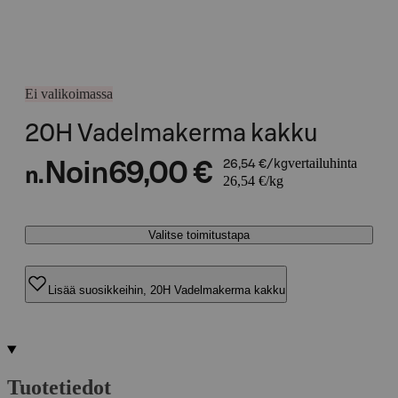
Ei valikoimassa
20H Vadelmakerma kakku
vertailuhinta
Noin
69,00 €
26,54 €/kg
n.
26,54 €/kg
Valitse toimitustapa
Lisää suosikkeihin, 20H Vadelmakerma kakku
Tuotetiedot