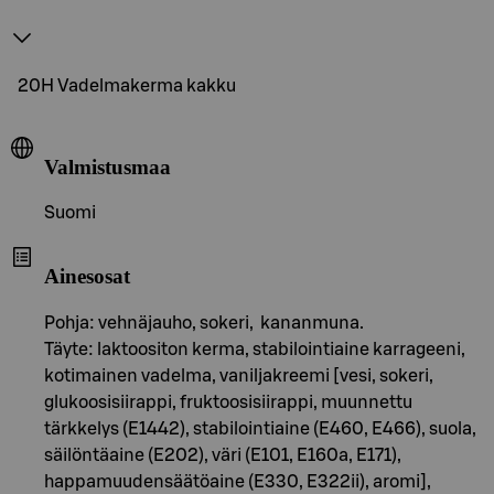
20H Vadelmakerma kakku
Valmistusmaa
Suomi
Ainesosat
Pohja: vehnäjauho, sokeri, kananmuna.
Täyte: laktoositon kerma, stabilointiaine karrageeni,
kotimainen vadelma, vaniljakreemi [vesi, sokeri,
glukoosisiirappi, fruktoosisiirappi, muunnettu
tärkkelys (E1442), stabilointiaine (E460, E466), suola,
säilöntäaine (E202), väri (E101, E160a, E171),
happamuudensäätöaine (E330, E322ii), aromi],