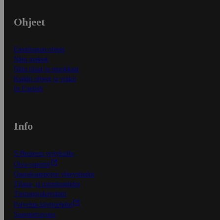
Ohjeet
Ensitilaajan ohjeet
Näin maksat
Näin tilaat ja muokkaat
Kaikki ohjeet ja vinkit
In English
Info
S-Business yrityksille
Oiva-raportit
Osuuskauppojen yhteystiedot
Tilaus- ja toimitusehdot
Tietosuojakäytäntö
Palvelun käyttöehdot
Saavutettavuus