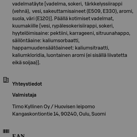
vadelmatäyte [vadelma, sokeri, tärkkelyssiirappi
(vehnä), vesi, sakeuttamisaineet (E509, E330), aromi,
suola, väri (E120)]. Päällä kotimiset vadelmat,
kuumakiille [vesi, rypälesokerisiirappi, sokeri,
hyytelöimisaine: pektiini, karrageeni, sitruunahappo,
säilöntäaine: kaliumsorbaatti,
happamuudensäätöaineet: kaliumsitraatti,
kaliumkloridia, luontainen aromi (ei sisällä liivatetta
eikä soijaa)].
Yhteystiedot
Valmistaja
Timo Kyllinen Oy / Huovisen leipomo
Kangaskontiontie 14, 90240, Oulu, Suomi
EAN