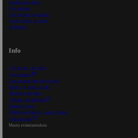
Ensitilaajan ohjeet
Näin maksat
Näin tilaat ja muokkaat
Kaikki ohjeet ja vinkit
In English
Info
S-Business yrityksille
Oiva-raportit
Osuuskauppojen yhteystiedot
Tilaus- ja toimitusehdot
Tietosuojakäytäntö
Palvelun käyttöehdot
Saavutettavuus
Mobiilisovelluksen saavutettavuus
Mainostajalle
Muuta evästeasetuksia