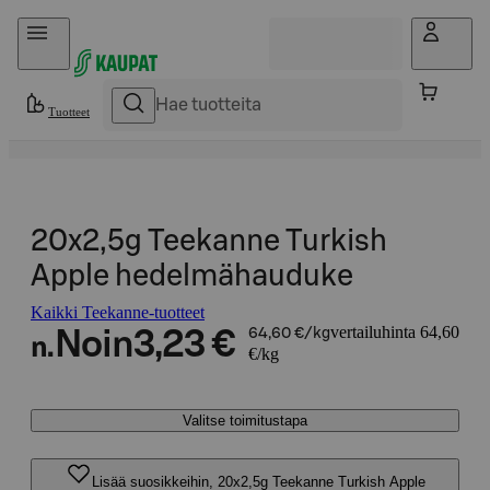
Hyppää sisältöön
Tuotteet
20x2,5g Teekanne Turkish
Apple hedelmähauduke
Kaikki Teekanne-tuotteet
vertailuhinta 64,60
Noin
3,23 €
64,60 €/kg
n.
€/kg
Valitse toimitustapa
Lisää suosikkeihin, 20x2,5g Teekanne Turkish Apple