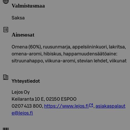
Valmistusmaa
Saksa
Ainesosat
Omena (60%), ruusunmarja, appelsiininkuori, lakritsa,
omena-aromi, hibiskus, happamuudensäätöaine:
sitruunahappo, viikuna-aromi, stevian lehdet, viikunat
Yhteystiedot
Lejos Oy
Keilaranta 10 E, 02150 ESPOO
0207 413 800,
https://www.lejos.fi
,
asiakaspalaut
e@lejos.fi