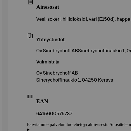
Ainesosat
Vesi, sokeri, hiilidioksidi, väri (E150d), ha
Yhteystiedot
Oy Sinebrychoff ABSinebrychoffinaukio 1, 0
Valmistaja
Oy Sinebrychoff AB
Sinerychoffinaukio 1, 04250 Kerava
EAN
6415600575737
Päivitämme palvelun tuotetietoja aktiivisesti. Suositte