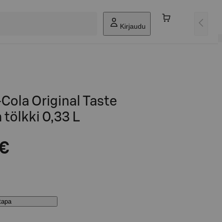
Kirjaudu
ola Original Taste
 tölkki 0,33 L
 €
stapa