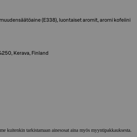
ppamuudensäätöaine (E338), luontaiset aromit, aromi kofeiini
4250, Kerava, Finland
lemme kuitenkin tarkistamaan ainesosat aina myös myyntipakkauksesta.