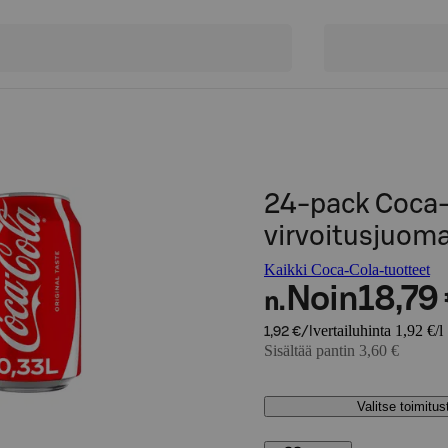
24-pack Coca-C
virvoitusjuoma
Kaikki Coca-Cola-tuotteet
Noin
18,79
n.
vertailuhinta 1,92 €/l
1,92 €/l
Sisältää pantin 3,60 €
Valitse toimitu