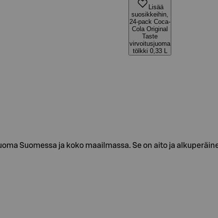
Lisää
suosikkeihin,
24-pack Coca-
Cola Original
Taste
virvoitusjuoma
tölkki 0,33 L
sjuoma Suomessa ja koko maailmassa. Se on aito ja alkuperäin