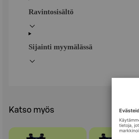
Ravintosisältö
Sijainti myymälässä
Katso myös