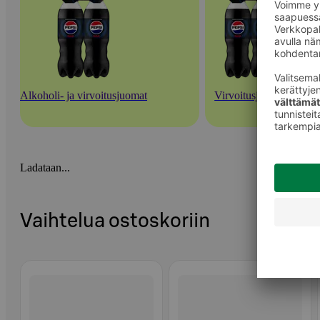
Alkoholi- ja virvoitusjuomat
Virvoitusjuomat
Ladataan...
Vaihtelua ostoskoriin
Ohita listaus