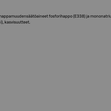
50d), happamuudensäätöaineet fosforihappo (E338) ja mononatr
), kasvisuutteet.