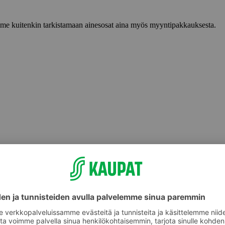
lemme kuitenkin tarkistamaan ainesosat aina myös myyntipakkauksesta.