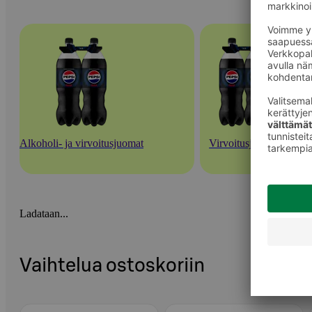
Alkoholi- ja virvoitusjuomat
Virvoitusjuomat
Ladataan...
Vaihtelua ostoskoriin
Ohita listaus