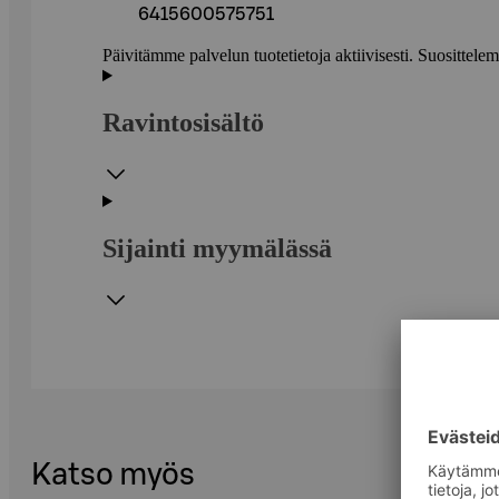
6415600575751
Päivitämme palvelun tuotetietoja aktiivisesti. Suositte
Ravintosisältö
Sijainti myymälässä
Katso myös