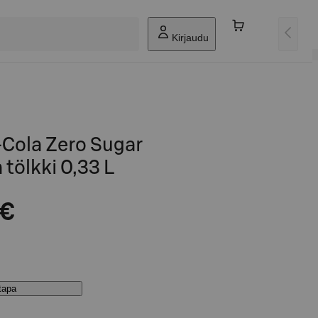
Kirjaudu
Cola Zero Sugar
 tölkki 0,33 L
 €
stapa