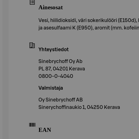
Ainesosat
Vesi, hiilidioksidi, väri sokerikulööri (E1
ja asesulfaami K (E950), aromit (mm. kofeiini
Yhteystiedot
Sinebrychoff Oy Ab
PL 87, 04201 Kerava
0800-0-4040
Valmistaja
Oy Sinebrychoff AB
Sinerychoffinaukio 1, 04250 Kerava
EAN