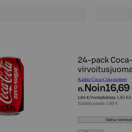
24-pack Coca-
virvoitusjuoma
Kaikki Coca-Cola-tuotteet
Noin
16,69
n.
vertailuhinta 1,65 €/l
1,65 €/l
Sisältää pantin 3,60 €
Valitse toimitu