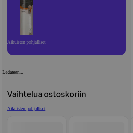
Aikuisten pohjalliset
Ladataan...
Vaihtelua ostoskoriin
Aikuisten pohjalliset
Ohita listaus