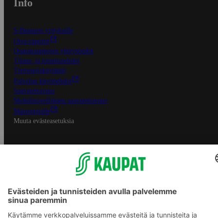
Info
S-Business yrityksille
Oiva-raportit
Osuuskauppojen yhteystiedot
Tilaus- ja toimitusehdot
Tietosuojakäytäntö
Palvelun käyttöehdot
Saavutettavuus
Mobiilisovelluksen saavutettavuus
Mainostajalle
Muuta evästeasetuksia
S-ryhmän palvelut
S-ryhmä
Asiakasomistajuus
Yhteishyvä Ruoka -sovellus