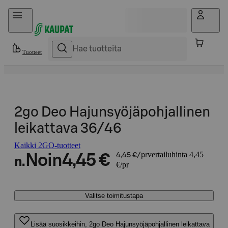
Hyppää sisältöön
Tuotteet
2go Deo Hajunsyöjäpohjallinen
leikattava 36/46
Kaikki 2GO-tuotteet
vertailuhinta 4,45
Noin
4,45 €
4,45 €/pr
n.
€/pr
Valitse toimitustapa
Lisää suosikkeihin, 2go Deo Hajunsyöjäpohjallinen leikattava