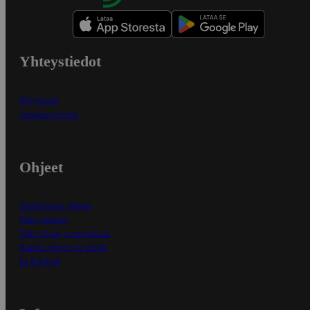
Yhteystiedot
Myymälät
Asiakaspalvelu
Ohjeet
Ensitilaajan ohjeet
Näin maksat
Näin tilaat ja muokkaat
Kaikki ohjeet ja vinkit
In English