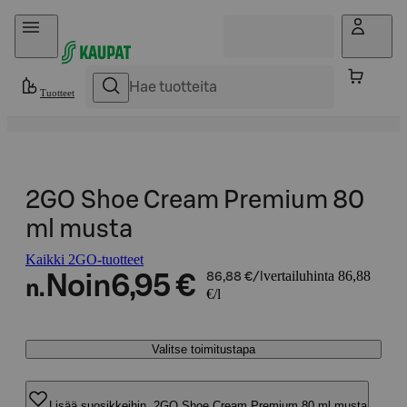
Hyppää sisältöön
Tuotteet
2GO Shoe Cream Premium 80
ml musta
Kaikki 2GO-tuotteet
vertailuhinta 86,88
Noin
6,95 €
86,88 €/l
n.
€/l
Valitse toimitustapa
Lisää suosikkeihin, 2GO Shoe Cream Premium 80 ml musta