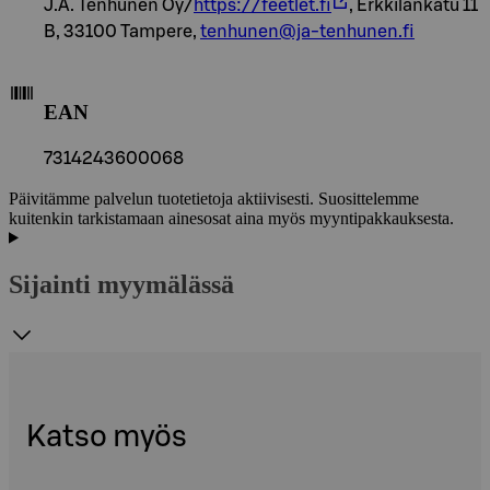
J.A. Tenhunen Oy/
https://feetlet.fi
, Erkkilänkatu 11
B, 33100 Tampere,
tenhunen@ja-tenhunen.fi
EAN
7314243600068
Päivitämme palvelun tuotetietoja aktiivisesti. Suosittelemme
kuitenkin tarkistamaan ainesosat aina myös myyntipakkauksesta.
Sijainti myymälässä
Katso myös