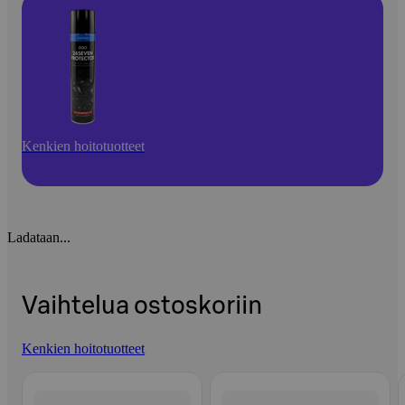
Kenkien hoitotuotteet
Ladataan...
Vaihtelua ostoskoriin
Kenkien hoitotuotteet
Ohita listaus