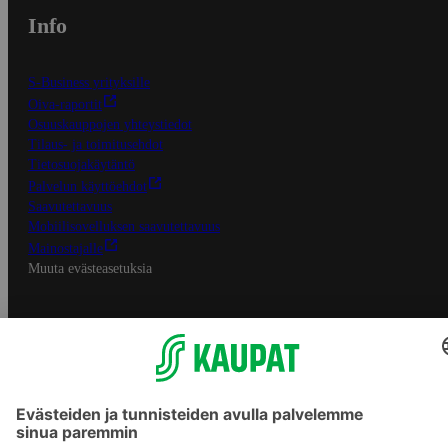
Info
S-Business yrityksille
Oiva-raportit
Osuuskauppojen yhteystiedot
Tilaus- ja toimitusehdot
Tietosuojakäytäntö
Palvelun käyttöehdot
Saavutettavuus
Mobiilisovelluksen saavutettavuus
Mainostajalle
Muuta evästeasetuksia
S-ryhmän palvelut
S-ryhmä
Asiakasomistajuus
Yhteishyvä Ruoka -sovellus