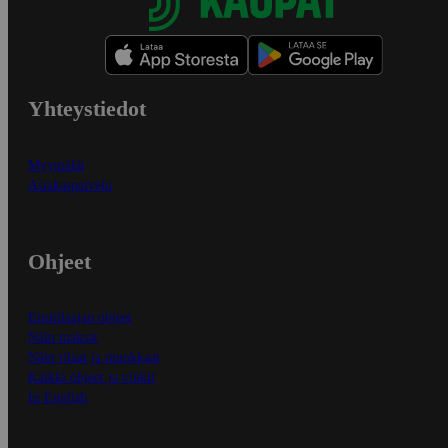
Yhteystiedot
Myymälät
Asiakaspalvelu
Ohjeet
Ensitilaajan ohjeet
Näin maksat
Näin tilaat ja muokkaat
Kaikki ohjeet ja vinkit
In English