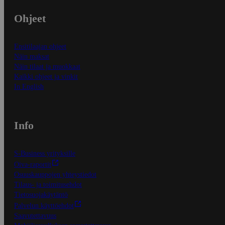
Ohjeet
Ensitilaajan ohjeet
Näin maksat
Näin tilaat ja muokkaat
Kaikki ohjeet ja vinkit
In English
Info
S-Business yrityksille
Oiva-raportit
Osuuskauppojen yhteystiedot
Tilaus- ja toimitusehdot
Tietosuojakäytäntö
Palvelun käyttöehdot
Saavutettavuus