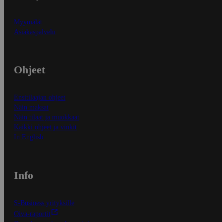
Myymälät
Asiakaspalvelu
Ohjeet
Ensitilaajan ohjeet
Näin maksat
Näin tilaat ja muokkaat
Kaikki ohjeet ja vinkit
In English
Info
S-Business yrityksille
Oiva-raportit