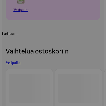
Vesipullot
Ladataan...
Vaihtelua ostoskoriin
Vesipullot
Ohita listaus