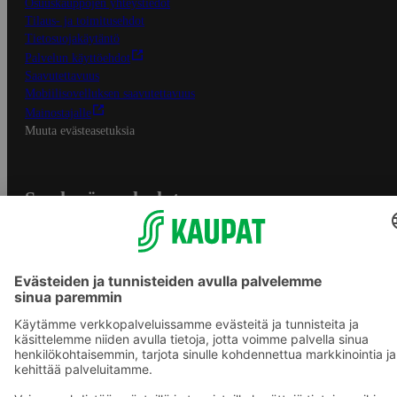
Osuuskauppojen yhteystiedot
Tilaus- ja toimitusehdot
Tietosuojakäytäntö
Palvelun käyttöehdot
Saavutettavuus
Mobiilisovelluksen saavutettavuus
Mainostajalle
Muuta evästeasetuksia
S-ryhmän palvelut
S-ryhmä
Asiakasomistajuus
Yhteishyvä Ruoka -sovellus
S-ostoslista -sovellus
Prisma.fi
Sokos.fi
S-Pankki
Yhteishyvä