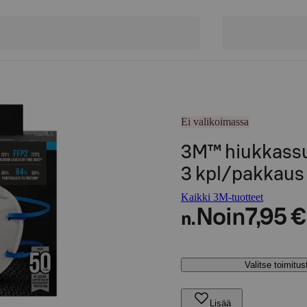
Ei valikoimassa
3M™ hiukkassuo
3 kpl/pakkaus
Kaikki 3M-tuotteet
Noin
7,95 €
n.
Valitse toimitu
Lisää