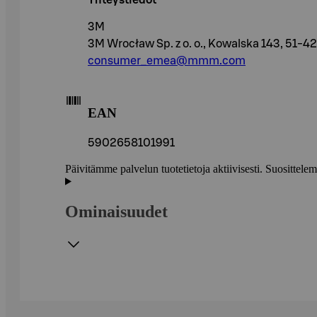
Yhteystiedot
3M
3M Wrocław Sp. z o. o., Kowalska 143, 51-4
consumer_emea@mmm.com
EAN
5902658101991
Päivitämme palvelun tuotetietoja aktiivisesti. Suositte
Ominaisuudet