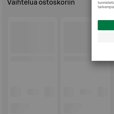
Vaihtelua ostoskoriin
Ohita listaus