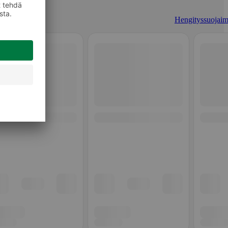
Hengityssuojaim