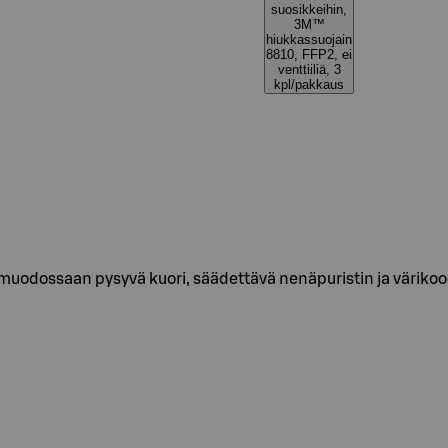
suosikkeihin,
3M™
hiukkassuojain
8810, FFP2, ei
venttiiliä, 3
kpl/pakkaus
uodossaan pysyvä kuori, säädettävä nenäpuristin ja väriko