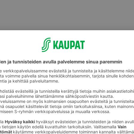
välineet
Hengityssuojaimet