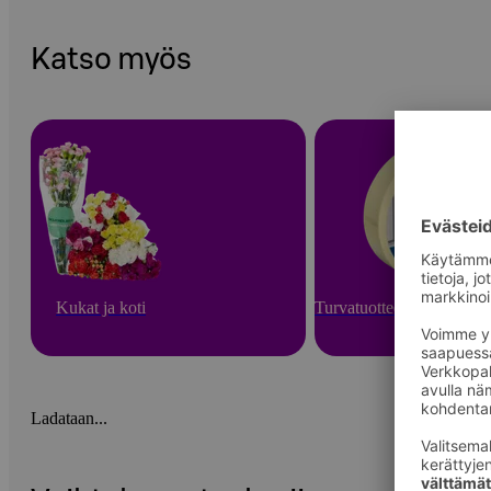
Katso myös
Kukat ja koti
Turvatuotteet ja arjen apu
Ladataan...