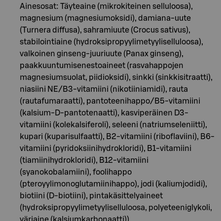
Ainesosat: Täyteaine (mikrokiteinen selluloosa),
magnesium (magnesiumoksidi), damiana-uute
(Turnera diffusa), sahramiuute (Crocus sativus),
stabilointiaine (hydroksipropyylimetyyliselluloosa),
valkoinen ginseng-juuriuute (Panax ginseng),
paakkuuntumisenestoaineet (rasvahappojen
magnesiumsuolat, piidioksidi), sinkki (sinkkisitraatti),
niasiini NE/B3-vitamiini (nikotiiniamidi), rauta
(rautafumaraatti), pantoteenihappo/B5-vitamiini
(kalsium-D-pantotenaatti), kasviperäinen D3-
vitamiini (kolekalsiferoli), seleeni (natriumseleniitti),
kupari (kuparisulfaatti), B2-vitamiini (riboflaviini), B6-
vitamiini (pyridoksiinihydrokloridi), B1-vitamiini
(tiamiinihydrokloridi), B12-vitamiini
(syanokobalamiini), foolihappo
(pteroyylimonoglutamiinihappo), jodi (kaliumjodidi),
biotiini (D-biotiini), pintakäsittelyaineet
(hydroksipropyylimetyyliselluloosa, polyeteeniglykoli,
väriaine (kalsiumkarbonaatti)).