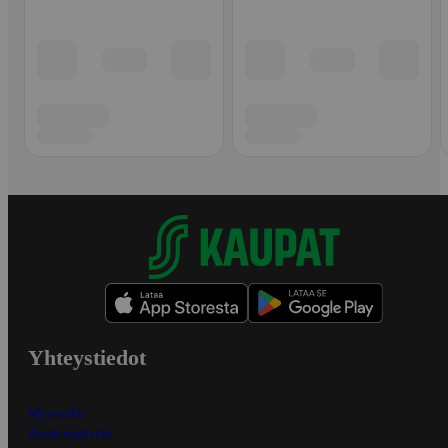
Yhteystiedot
Myymälät
Asiakaspalvelu