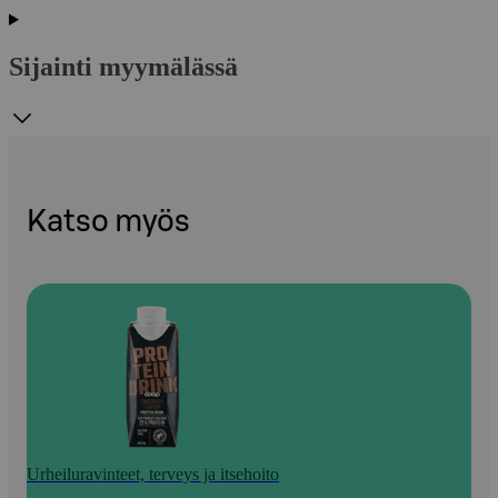
Sijainti myymälässä
Katso myös
Urheiluravinteet, terveys ja itsehoito