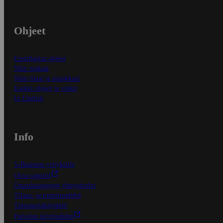
Ohjeet
Ensitilaajan ohjeet
Näin maksat
Näin tilaat ja muokkaat
Kaikki ohjeet ja vinkit
In English
Info
S-Business yrityksille
Oiva-raportit
Osuuskauppojen yhteystiedot
Tilaus- ja toimitusehdot
Tietosuojakäytäntö
Palvelun käyttöehdot