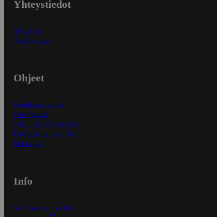
Yhteystiedot
Myymälät
Asiakaspalvelu
Ohjeet
Ensitilaajan ohjeet
Näin maksat
Näin tilaat ja muokkaat
Kaikki ohjeet ja vinkit
In English
Info
S-Business yrityksille