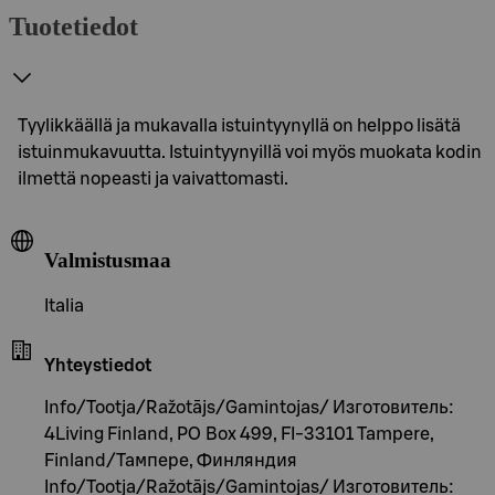
Tuotetiedot
Tyylikkäällä ja mukavalla istuintyynyllä on helppo lisätä
istuinmukavuutta. Istuintyynyillä voi myös muokata kodin
ilmettä nopeasti ja vaivattomasti.
Valmistusmaa
Italia
Yhteystiedot
Info/Tootja/Ražotājs/Gamintojas/ Изготовитель:
4Living Finland, PO Box 499, FI-33101 Tampere,
Finland/Тампере, Финляндия
Info/Tootja/Ražotājs/Gamintojas/ Изготовитель: