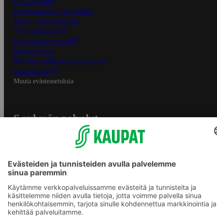
Oiva-raportit
Osuuskauppojen yhteystiedot
Tilaus- ja toimitusehdot
Tietosuojakäytäntö
Palvelun käyttöehdot
Saavutettavuus
Mobiilisovelluksen saavutettavuus
Mainostajalle
Muuta evästeasetuksia
S-ryhmän palvelut
S-ryhmä
Asiakasomistajuus
Yhteishyvä Ruoka -sovellus
S-ostoslista -sovellus
Prisma.fi
Sokos.fi
S-Pankki