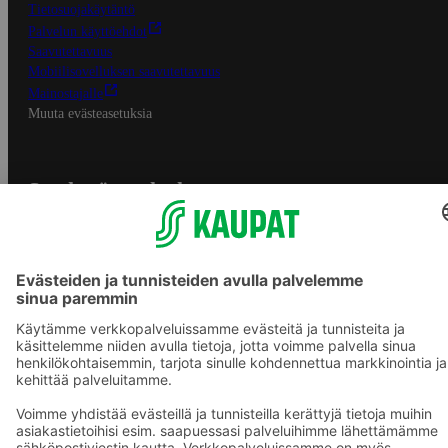
Tietosuojakäytäntö
Palvelun käyttöehdot
Saavutettavuus
Mobiilisovelluksen saavutettavuus
Mainostajalle
Muuta evästeasetuksia
S-ryhmän palvelut
S-ryhmä
Asiakasomistajuus
Yhteishyvä Ruoka -sovellus
S-ostoslista -sovellus
Prisma.fi
Sokos.fi
S-Pankki
Yhteishyvä
Sokos Hotels
Raflaamo