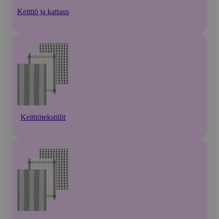
Keittiö ja kattaus
Keittiötekstiilit