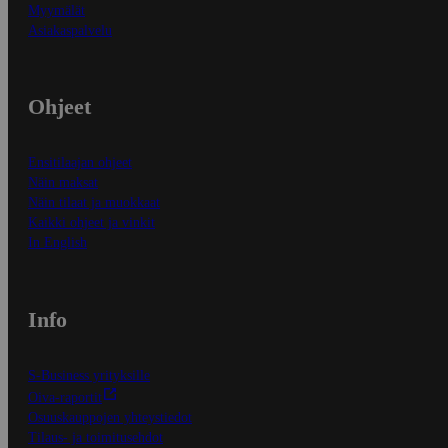
Myymälät
Asiakaspalvelu
Ohjeet
Ensitilaajan ohjeet
Näin maksat
Näin tilaat ja muokkaat
Kaikki ohjeet ja vinkit
In English
Info
S-Business yrityksille
Oiva-raportit
Osuuskauppojen yhteystiedot
Tilaus- ja toimitusehdot