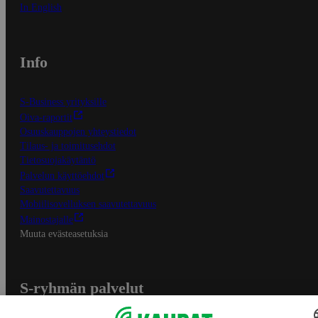
In English
Info
S-Business yrityksille
Oiva-raportit
Osuuskauppojen yhteystiedot
Tilaus- ja toimitusehdot
Tietosuojakäytäntö
Palvelun käyttöehdot
Saavutettavuus
Mobiilisovelluksen saavutettavuus
Mainostajalle
Muuta evästeasetuksia
S-ryhmän palvelut