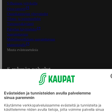
S-Business yrityksille
Oiva-raportit
Osuuskauppojen yhteystiedot
Tilaus- ja toimitusehdot
Tietosuojakäytäntö
Palvelun käyttöehdot
Saavutettavuus
Mobiilisovelluksen saavutettavuus
Mainostajalle
Muuta evästeasetuksia
S-ryhmän palvelut
S-ryhmä
Asiakasomistajuus
Yhteishyvä Ruoka -sovellus
S-ostoslista -sovellus
Prisma.fi
Sokos.fi