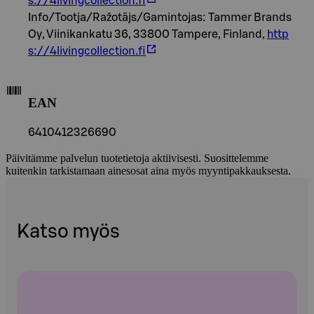
s://4livingcollection.fi
Info/Tootja/Ražotājs/Gamintojas: Tammer Brands
Oy, Viinikankatu 36, 33800 Tampere, Finland,
http
s://4livingcollection.fi
EAN
6410412326690
Päivitämme palvelun tuotetietoja aktiivisesti. Suosittelemme
kuitenkin tarkistamaan ainesosat aina myös myyntipakkauksesta.
Katso myös