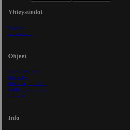
Yhteystiedot
Myymälät
Asiakaspalvelu
Ohjeet
Ensitilaajan ohjeet
Näin maksat
Näin tilaat ja muokkaat
Kaikki ohjeet ja vinkit
In English
Info