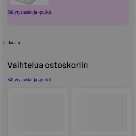
Säilytysrasiat ja -purkit
Ladataan...
Vaihtelua ostoskoriin
Säilytysrasiat ja -purkit
Ohita listaus