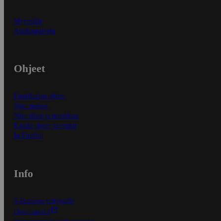
Myymälät
Asiakaspalvelu
Ohjeet
Ensitilaajan ohjeet
Näin maksat
Näin tilaat ja muokkaat
Kaikki ohjeet ja vinkit
In English
Info
S-Business yrityksille
Oiva-raportit