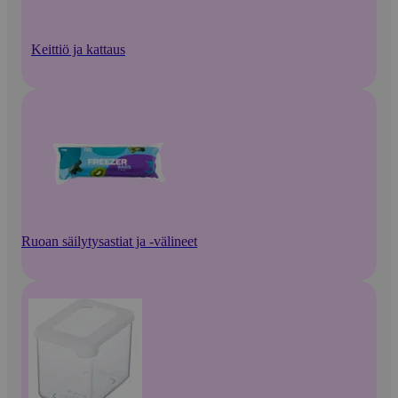
Keittiö ja kattaus
Ruoan säilytysastiat ja -välineet