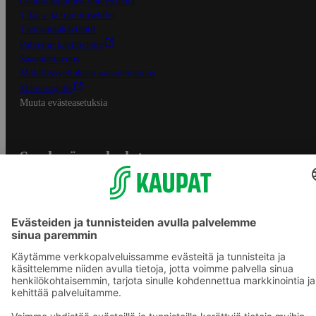
Osuuskauppojen yhteystiedot
Tilaus- ja toimitusehdot
Tietosuojakäytäntö
Palvelun käyttöehdot
Saavutettavuus
Mobiilisovelluksen saavutettavuus
Mainostajalle
Muuta evästeasetuksia
S-ryhmän palvelut
S-ryhmä
Asiakasomistajuus
Yhteishyvä Ruoka -sovellus
S-ostoslista -sovellus
Prisma.fi
Sokos.fi
S-Pankki
Yhteishyvä