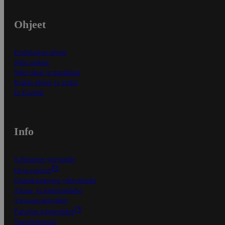
Ohjeet
Ensitilaajan ohjeet
Näin maksat
Näin tilaat ja muokkaat
Kaikki ohjeet ja vinkit
In English
Info
S-Business yrityksille
Oiva-raportit
Osuuskauppojen yhteystiedot
Tilaus- ja toimitusehdot
Tietosuojakäytäntö
Palvelun käyttöehdot
Saavutettavuus