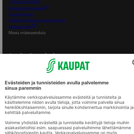
Tietosuojakäytäntö
Palvelun käyttöehdot
Saavutettavuus
Mobiilisovelluksen saavutettavuus
Mainostajalle
Muuta evästeasetuksia
S-ryhmän palvelut
S-ryhmä
Asiakasomistajuus
Yhteishyvä Ruoka -sovellus
S-ostoslista -sovellus
Prisma.fi
Sokos.fi
S-Pankki
Yhteishyvä
Sokos Hotels
Raflaamo