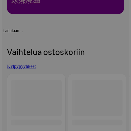
Kylpypyyhkeet
Ladataan...
Vaihtelua ostoskoriin
Kylpypyyhkeet
Ohita listaus