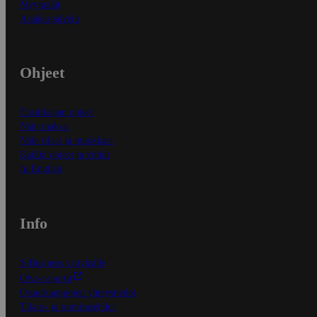
Myymälät
Asiakaspalvelu
Ohjeet
Ensitilaajan ohjeet
Näin maksat
Näin tilaat ja muokkaat
Kaikki ohjeet ja vinkit
In English
Info
S-Business yrityksille
Oiva-raportit
Osuuskauppojen yhteystiedot
Tilaus- ja toimitusehdot