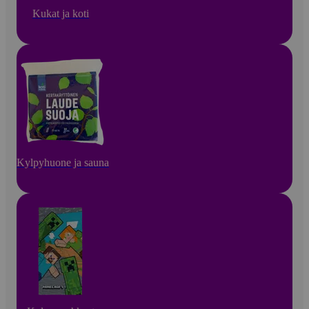
Kukat ja koti
Kylpyhuone ja sauna